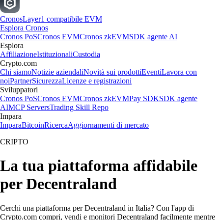
Cronos
Layer1 compatibile EVM
Esplora Cronos
Cronos PoS
Cronos EVM
Cronos zkEVM
SDK agente AI
Esplora
Affiliazione
Istituzionali
Custodia
Crypto.com
Chi siamo
Notizie aziendali
Novità sui prodotti
Eventi
Lavora con
noi
Partner
Sicurezza
Licenze e registrazioni
Sviluppatori
Cronos PoS
Cronos EVM
Cronos zkEVM
Pay SDK
SDK agente
AI
MCP Servers
Trading Skill Repo
Impara
Impara
Bitcoin
Ricerca
Aggiornamenti di mercato
CRIPTO
La tua piattaforma affidabile
per Decentraland
Cerchi una piattaforma per Decentraland in Italia? Con l'app di
Crypto.com compri, vendi e monitori Decentraland facilmente mentre