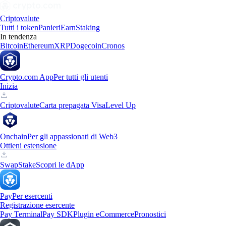
Criptovalute
Tutti i token
Panieri
Earn
Staking
In tendenza
Bitcoin
Ethereum
XRP
Dogecoin
Cronos
Crypto.com App
Per tutti gli utenti
Inizia
Criptovalute
Carta prepagata Visa
Level Up
Onchain
Per gli appassionati di Web3
Ottieni estensione
Swap
Stake
Scopri le dApp
Pay
Per esercenti
Registrazione esercente
Pay Terminal
Pay SDK
Plugin eCommerce
Pronostici