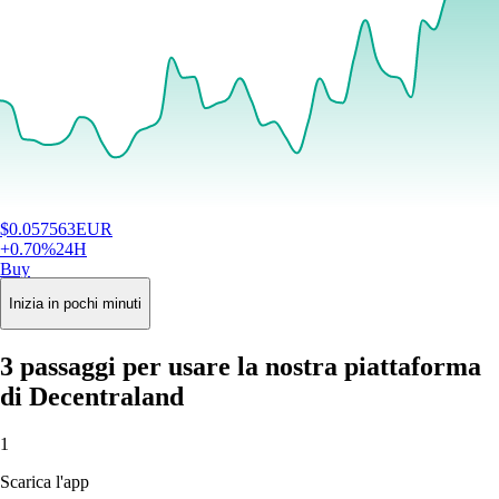
$
0.057563
EUR
+
0.70
%
24H
Buy
Inizia in pochi minuti
3 passaggi per usare la nostra piattaforma
di Decentraland
1
Scarica l'app