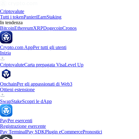
Criptovalute
Tutti i token
Panieri
Earn
Staking
In tendenza
Bitcoin
Ethereum
XRP
Dogecoin
Cronos
Crypto.com App
Per tutti gli utenti
Inizia
Criptovalute
Carta prepagata Visa
Level Up
Onchain
Per gli appassionati di Web3
Ottieni estensione
Swap
Stake
Scopri le dApp
Pay
Per esercenti
Registrazione esercente
Pay Terminal
Pay SDK
Plugin eCommerce
Pronostici