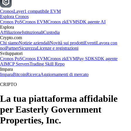
Cronos
Layer1 compatibile EVM
Esplora Cronos
Cronos PoS
Cronos EVM
Cronos zkEVM
SDK agente AI
Esplora
Affiliazione
Istituzionali
Custodia
Crypto.com
Chi siamo
Notizie aziendali
Novità sui prodotti
Eventi
Lavora con
noi
Partner
Sicurezza
Licenze e registrazioni
Sviluppatori
Cronos PoS
Cronos EVM
Cronos zkEVM
Pay SDK
SDK agente
AI
MCP Servers
Trading Skill Repo
Impara
Impara
Bitcoin
Ricerca
Aggiornamenti di mercato
CRIPTO
La tua piattaforma affidabile
per Easterly Government
Properties, Inc.