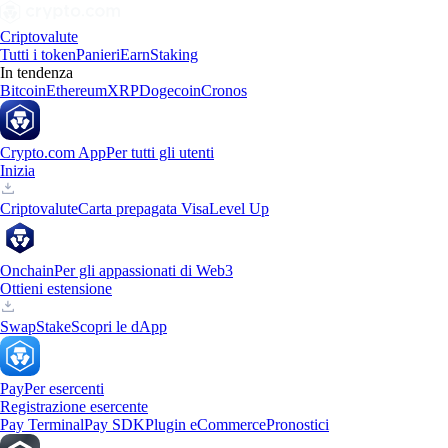
Criptovalute
Tutti i token
Panieri
Earn
Staking
In tendenza
Bitcoin
Ethereum
XRP
Dogecoin
Cronos
Crypto.com App
Per tutti gli utenti
Inizia
Criptovalute
Carta prepagata Visa
Level Up
Onchain
Per gli appassionati di Web3
Ottieni estensione
Swap
Stake
Scopri le dApp
Pay
Per esercenti
Registrazione esercente
Pay Terminal
Pay SDK
Plugin eCommerce
Pronostici