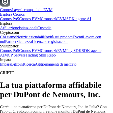
Cronos
Layer1 compatibile EVM
Esplora Cronos
Cronos PoS
Cronos EVM
Cronos zkEVM
SDK agente AI
Esplora
Affiliazione
Istituzionali
Custodia
Crypto.com
Chi siamo
Notizie aziendali
Novità sui prodotti
Eventi
Lavora con
noi
Partner
Sicurezza
Licenze e registrazioni
Sviluppatori
Cronos PoS
Cronos EVM
Cronos zkEVM
Pay SDK
SDK agente
AI
MCP Servers
Trading Skill Repo
Impara
Impara
Bitcoin
Ricerca
Aggiornamenti di mercato
CRIPTO
La tua piattaforma affidabile
per DuPont de Nemours, Inc.
Cerchi una piattaforma per DuPont de Nemours, Inc. in Italia? Con
l'app di Crypto.com compri, vendi e monitori DuPont de Nemours,