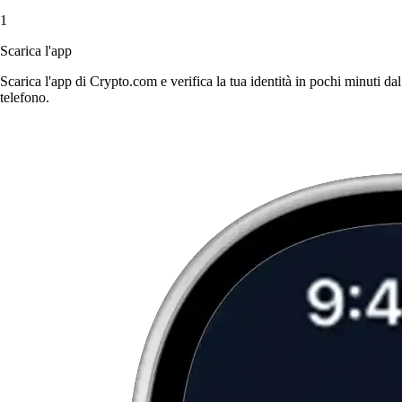
1
Scarica l'app
Scarica l'app di Crypto.com e verifica la tua identità in pochi minuti dal
telefono.