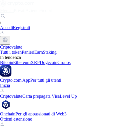
Mercati
Privati
Aziende
Scopri
/
Accedi
Registrati
Criptovalute
Tutti i token
Panieri
Earn
Staking
In tendenza
Bitcoin
Ethereum
XRP
Dogecoin
Cronos
Crypto.com App
Per tutti gli utenti
Inizia
Criptovalute
Carta prepagata Visa
Level Up
Onchain
Per gli appassionati di Web3
Ottieni estensione