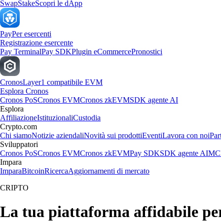
Swap
Stake
Scopri le dApp
Pay
Per esercenti
Registrazione esercente
Pay Terminal
Pay SDK
Plugin eCommerce
Pronostici
Cronos
Layer1 compatibile EVM
Esplora Cronos
Cronos PoS
Cronos EVM
Cronos zkEVM
SDK agente AI
Esplora
Affiliazione
Istituzionali
Custodia
Crypto.com
Chi siamo
Notizie aziendali
Novità sui prodotti
Eventi
Lavora con noi
Par
Sviluppatori
Cronos PoS
Cronos EVM
Cronos zkEVM
Pay SDK
SDK agente AI
MCP
Impara
Impara
Bitcoin
Ricerca
Aggiornamenti di mercato
CRIPTO
La tua piattaforma affidabile pe