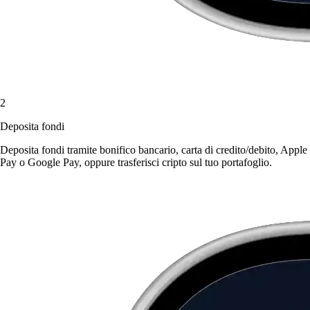
2
Deposita fondi
Deposita fondi tramite bonifico bancario, carta di credito/debito, Apple
Pay o Google Pay, oppure trasferisci cripto sul tuo portafoglio.