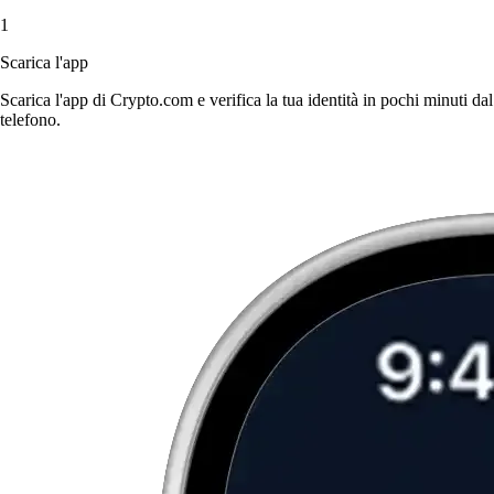
1
Scarica l'app
Scarica l'app di Crypto.com e verifica la tua identità in pochi minuti dal
telefono.