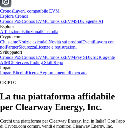
Cronos
Layer1 compatibile EVM
Esplora Cronos
Cronos PoS
Cronos EVM
Cronos zkEVM
SDK agente AI
Esplora
Affiliazione
Istituzionali
Custodia
Crypto.com
Chi siamo
Notizie aziendali
Novità sui prodotti
Eventi
Lavora con
noi
Partner
Sicurezza
Licenze e registrazioni
Sviluppatori
Cronos PoS
Cronos EVM
Cronos zkEVM
Pay SDK
SDK agente
AI
MCP Servers
Trading Skill Repo
Impara
Impara
Bitcoin
Ricerca
Aggiornamenti di mercato
CRIPTO
La tua piattaforma affidabile
per Clearway Energy, Inc.
Cerchi una piattaforma per Clearway Energy, Inc. in Italia? Con l'app
di Crypto.com compri, vendi e monitori Clearway Energy, Inc.