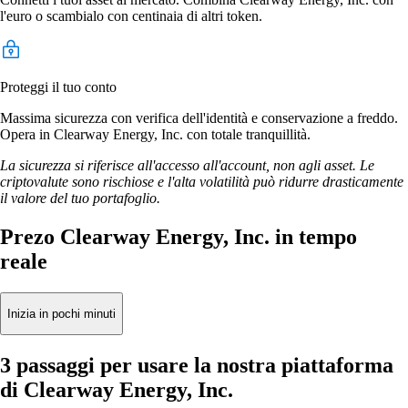
l'euro o scambialo con centinaia di altri token.
Proteggi il tuo conto
Massima sicurezza con verifica dell'identità e conservazione a freddo.
Opera in Clearway Energy, Inc. con totale tranquillità.
La sicurezza si riferisce all'accesso all'account, non agli asset. Le
criptovalute sono rischiose e l'alta volatilità può ridurre drasticamente
il valore del tuo portafoglio.
Prezo Clearway Energy, Inc. in tempo
reale
Inizia in pochi minuti
3 passaggi per usare la nostra piattaforma
di Clearway Energy, Inc.