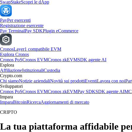
Swap
Stake
Scopri le dApp
Pay
Per esercenti
Registrazione esercente
Pay Terminal
Pay SDK
Plugin eCommerce
Cronos
Layer1 compatibile EVM
Esplora Cronos
Cronos PoS
Cronos EVM
Cronos zkEVM
SDK agente AI
Esplora
Affiliazione
Istituzionali
Custodia
Crypto.com
Chi siamo
Notizie aziendali
Novità sui prodotti
Eventi
Lavora con noi
Par
Sviluppatori
Cronos PoS
Cronos EVM
Cronos zkEVM
Pay SDK
SDK agente AI
MCP
Impara
Impara
Bitcoin
Ricerca
Aggiornamenti di mercato
CRIPTO
La tua piattaforma affidabile per