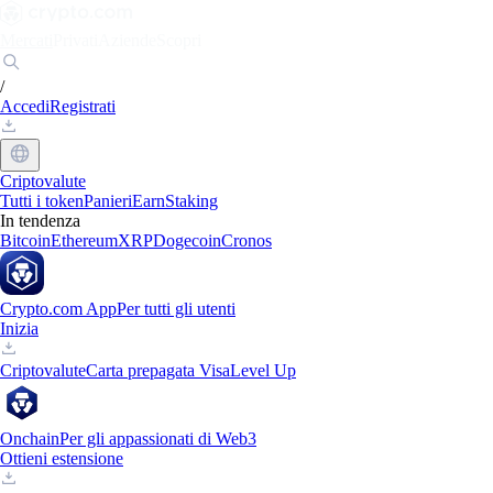
Mercati
Privati
Aziende
Scopri
/
Accedi
Registrati
Criptovalute
Tutti i token
Panieri
Earn
Staking
In tendenza
Bitcoin
Ethereum
XRP
Dogecoin
Cronos
Crypto.com App
Per tutti gli utenti
Inizia
Criptovalute
Carta prepagata Visa
Level Up
Onchain
Per gli appassionati di Web3
Ottieni estensione