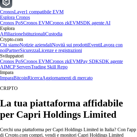
Cronos
Layer1 compatibile EVM
Esplora Cronos
Cronos PoS
Cronos EVM
Cronos zkEVM
SDK agente AI
Esplora
Affiliazione
Istituzionali
Custodia
Crypto.com
Chi siamo
Notizie aziendali
Novità sui prodotti
Eventi
Lavora con
noi
Partner
Sicurezza
Licenze e registrazioni
Sviluppatori
Cronos PoS
Cronos EVM
Cronos zkEVM
Pay SDK
SDK agente
AI
MCP Servers
Trading Skill Repo
Impara
Impara
Bitcoin
Ricerca
Aggiornamenti di mercato
CRIPTO
La tua piattaforma affidabile
per Capri Holdings Limited
Cerchi una piattaforma per Capri Holdings Limited in Italia? Con l'app
di Crypto.com compri, vendi e monitori Capri Holdings Limited