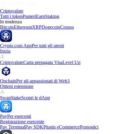
Criptovalute
Tutti i token
Panieri
Earn
Staking
In tendenza
Bitcoin
Ethereum
XRP
Dogecoin
Cronos
Crypto.com App
Per tutti gli utenti
Inizia
Criptovalute
Carta prepagata Visa
Level Up
Onchain
Per gli appassionati di Web3
Ottieni estensione
Swap
Stake
Scopri le dApp
Pay
Per esercenti
Registrazione esercente
Pay Terminal
Pay SDK
Plugin eCommerce
Pronostici