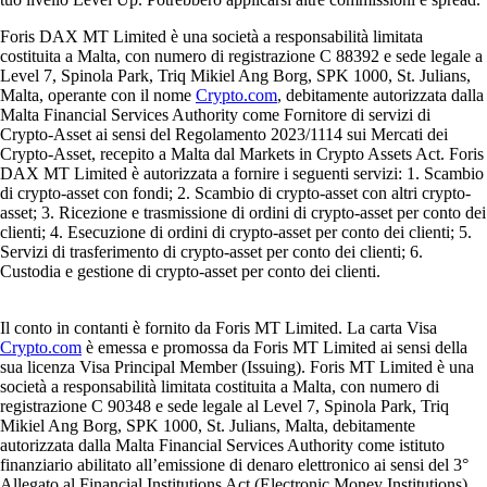
Foris DAX MT Limited è una società a responsabilità limitata
costituita a Malta, con numero di registrazione C 88392 e sede legale a
Level 7, Spinola Park, Triq Mikiel Ang Borg, SPK 1000, St. Julians,
Malta, operante con il nome
Crypto.com
, debitamente autorizzata dalla
Malta Financial Services Authority come Fornitore di servizi di
Crypto-Asset ai sensi del Regolamento 2023/1114 sui Mercati dei
Crypto-Asset, recepito a Malta dal Markets in Crypto Assets Act. Foris
DAX MT Limited è autorizzata a fornire i seguenti servizi: 1. Scambio
di crypto-asset con fondi; 2. Scambio di crypto-asset con altri crypto-
asset; 3. Ricezione e trasmissione di ordini di crypto-asset per conto dei
clienti; 4. Esecuzione di ordini di crypto-asset per conto dei clienti; 5.
Servizi di trasferimento di crypto-asset per conto dei clienti; 6.
Custodia e gestione di crypto-asset per conto dei clienti.
Il conto in contanti è fornito da Foris MT Limited. La carta Visa
Crypto.com
è emessa e promossa da Foris MT Limited ai sensi della
sua licenza Visa Principal Member (Issuing). Foris MT Limited è una
società a responsabilità limitata costituita a Malta, con numero di
registrazione C 90348 e sede legale al Level 7, Spinola Park, Triq
Mikiel Ang Borg, SPK 1000, St. Julians, Malta, debitamente
autorizzata dalla Malta Financial Services Authority come istituto
finanziario abilitato all’emissione di denaro elettronico ai sensi del 3°
Allegato al Financial Institutions Act (Electronic Money Institutions).