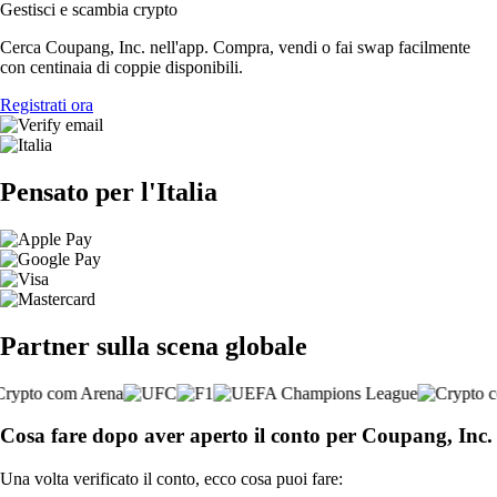
Gestisci e scambia crypto
Cerca Coupang, Inc. nell'app. Compra, vendi o fai swap facilmente
con centinaia di coppie disponibili.
Registrati ora
Pensato per l'Italia
Partner sulla scena globale
Cosa fare dopo aver aperto il conto per Coupang, Inc.
Una volta verificato il conto, ecco cosa puoi fare: