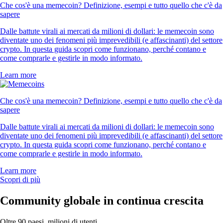
Che cos'è una memecoin? Definizione, esempi e tutto quello che c'è da
sapere
Dalle battute virali ai mercati da milioni di dollari: le memecoin sono
diventate uno dei fenomeni più imprevedibili (e affascinanti) del settore
crypto. In questa guida scopri come funzionano, perché contano e
come comprarle e gestirle in modo informato.
Learn more
Che cos'è una memecoin? Definizione, esempi e tutto quello che c'è da
sapere
Dalle battute virali ai mercati da milioni di dollari: le memecoin sono
diventate uno dei fenomeni più imprevedibili (e affascinanti) del settore
crypto. In questa guida scopri come funzionano, perché contano e
come comprarle e gestirle in modo informato.
Learn more
Scopri di più
Community globale in continua crescita
Oltre 90 paesi, milioni di utenti