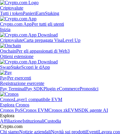
Criptovalute
Tutti i token
Panieri
Earn
Staking
Crypto.com App
Per tutti gli utenti
Inizia
Criptovalute
Carta prepagata Visa
Level Up
Onchain
Per gli appassionati di Web3
Ottieni estensione
Swap
Stake
Scopri le dApp
Pay
Per esercenti
Registrazione esercente
Pay Terminal
Pay SDK
Plugin eCommerce
Pronostici
Cronos
Layer1 compatibile EVM
Esplora Cronos
Cronos PoS
Cronos EVM
Cronos zkEVM
SDK agente AI
Esplora
Affiliazione
Istituzionali
Custodia
Crypto.com
Chi siamo
Notizie aziendali
Novità sui prodotti
Eventi
Lavora con