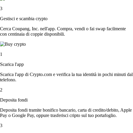
3
Gestisci e scambia crypto
Cerca Coupang, Inc. nell'app. Compra, vendi o fai swap facilmente
con centinaia di coppie disponibili.
1
Scarica l'app
Scarica l'app di Crypto.com e verifica la tua identità in pochi minuti dal
telefono.
2
Deposita fondi
Deposita fondi tramite bonifico bancario, carta di credito/debito, Apple
Pay o Google Pay, oppure trasferisci cripto sul tuo portafoglio.
3