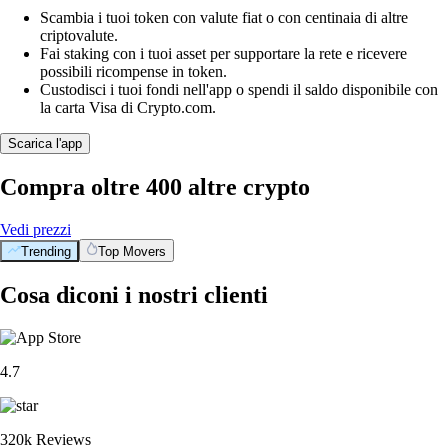
Scambia i tuoi token con valute fiat o con centinaia di altre
criptovalute.
Fai staking con i tuoi asset per supportare la rete e ricevere
possibili ricompense in token.
Custodisci i tuoi fondi nell'app o spendi il saldo disponibile con
la carta Visa di Crypto.com.
Scarica l'app
Compra oltre 400 altre crypto
Vedi prezzi
Trending
Top Movers
Cosa diconi i nostri clienti
4.7
320k Reviews