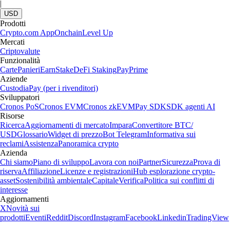
|
USD
Prodotti
Crypto.com App
Onchain
Level Up
Mercati
Criptovalute
Funzionalità
Carte
Panieri
Earn
Stake
DeFi Staking
Pay
Prime
Aziende
Custodia
Pay (per i rivenditori)
Sviluppatori
Cronos PoS
Cronos EVM
Cronos zkEVM
Pay SDK
SDK agenti AI
Risorse
Ricerca
Aggiornamenti di mercato
Impara
Convertitore BTC/
USD
Glossario
Widget di prezzo
Bot Telegram
Informativa sui
reclami
Assistenza
Panoramica crypto
Azienda
Chi siamo
Piano di sviluppo
Lavora con noi
Partner
Sicurezza
Prova di
riserva
Affiliazione
Licenze e registrazioni
Hub esplorazione crypto-
asset
Sostenibilità ambientale
Capitale
Verifica
Politica sui conflitti di
interesse
Aggiornamenti
X
Novità sui
prodotti
Eventi
Reddit
Discord
Instagram
Facebook
Linkedin
TradingView