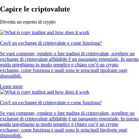
Capire le criptovalute
Diventa un esperto di crypto
Cos'è un exchange di criptovalute e come funziona?
Se vuoi comprare, vendere o fare trading di criptovalute, scegliere un
exchange di criptovalute affidabile è un passaggio essenziale. In questa
guida spieghiamo in modo semplice e chiaro cos’è un crypto
exchange, come funziona e quali sono le principali tipologie oggi
disponibili.
Learn more
Cos'è un exchange di criptovalute e come funziona?
Se vuoi comprare, vendere o fare trading di criptovalute, scegliere un
exchange di criptovalute affidabile è un passaggio essenziale. In questa
guida spieghiamo in modo semplice e chiaro cos’è un crypto
exchange, come funziona e quali sono le principali tipologie oggi
disponibili.