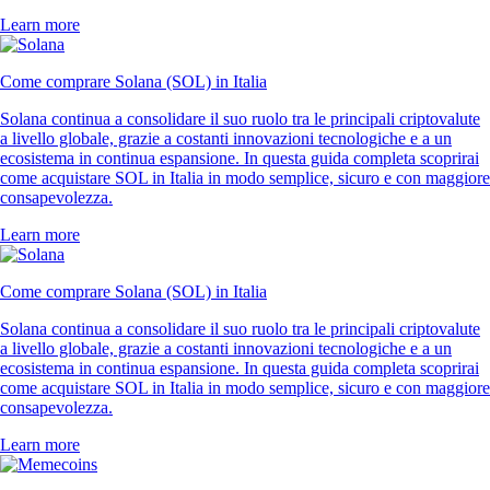
Learn more
Come comprare Solana (SOL) in Italia
Solana continua a consolidare il suo ruolo tra le principali criptovalute
a livello globale, grazie a costanti innovazioni tecnologiche e a un
ecosistema in continua espansione. In questa guida completa scoprirai
come acquistare SOL in Italia in modo semplice, sicuro e con maggiore
consapevolezza.
Learn more
Come comprare Solana (SOL) in Italia
Solana continua a consolidare il suo ruolo tra le principali criptovalute
a livello globale, grazie a costanti innovazioni tecnologiche e a un
ecosistema in continua espansione. In questa guida completa scoprirai
come acquistare SOL in Italia in modo semplice, sicuro e con maggiore
consapevolezza.
Learn more