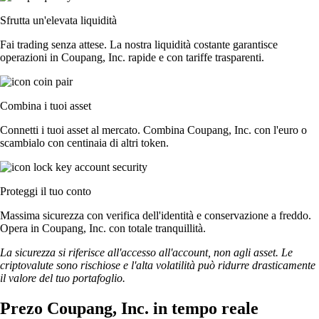
Sfrutta un'elevata liquidità
Fai trading senza attese. La nostra liquidità costante garantisce
operazioni in Coupang, Inc. rapide e con tariffe trasparenti.
Combina i tuoi asset
Connetti i tuoi asset al mercato. Combina Coupang, Inc. con l'euro o
scambialo con centinaia di altri token.
Proteggi il tuo conto
Massima sicurezza con verifica dell'identità e conservazione a freddo.
Opera in Coupang, Inc. con totale tranquillità.
La sicurezza si riferisce all'accesso all'account, non agli asset. Le
criptovalute sono rischiose e l'alta volatilità può ridurre drasticamente
il valore del tuo portafoglio.
Prezo Coupang, Inc. in tempo reale