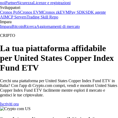
noi
Partner
Sicurezza
Licenze e registrazioni
Sviluppatori
Cronos PoS
Cronos EVM
Cronos zkEVM
Pay SDK
SDK agente
AI
MCP Servers
Trading Skill Repo
Impara
Impara
Bitcoin
Ricerca
Aggiornamenti di mercato
CRIPTO
La tua piattaforma affidabile
per United States Copper Index
Fund ETV
Cerchi una piattaforma per United States Copper Index Fund ETV in
Italia? Con l'app di Crypto.com compri, vendi e monitori United States
Copper Index Fund ETV facilmente mentre esplori il mercato e
gestisci le tue criptovalute.
Iscriviti ora