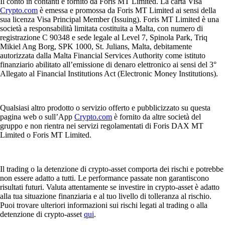
Il conto in contanti è fornito da Foris MT Limited. La carta Visa
Crypto.com
è emessa e promossa da Foris MT Limited ai sensi della
sua licenza Visa Principal Member (Issuing). Foris MT Limited è una
società a responsabilità limitata costituita a Malta, con numero di
registrazione C 90348 e sede legale al Level 7, Spinola Park, Triq
Mikiel Ang Borg, SPK 1000, St. Julians, Malta, debitamente
autorizzata dalla Malta Financial Services Authority come istituto
finanziario abilitato all’emissione di denaro elettronico ai sensi del 3°
Allegato al Financial Institutions Act (Electronic Money Institutions).
Qualsiasi altro prodotto o servizio offerto e pubblicizzato su questa
pagina web o sull’App
Crypto.com
è fornito da altre società del
gruppo e non rientra nei servizi regolamentati di Foris DAX MT
Limited o Foris MT Limited.
Il trading o la detenzione di crypto-asset comporta dei rischi e potrebbe
non essere adatto a tutti. Le performance passate non garantiscono
risultati futuri. Valuta attentamente se investire in crypto-asset è adatto
alla tua situazione finanziaria e al tuo livello di tolleranza al rischio.
Puoi trovare ulteriori informazioni sui rischi legati al trading o alla
detenzione di crypto-asset
qui
.