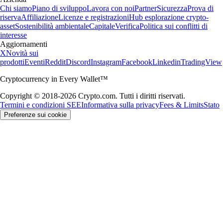
Chi siamo
Piano di sviluppo
Lavora con noi
Partner
Sicurezza
Prova di
riserva
Affiliazione
Licenze e registrazioni
Hub esplorazione crypto-
asset
Sostenibilità ambientale
Capitale
Verifica
Politica sui conflitti di
interesse
Aggiornamenti
X
Novità sui
prodotti
Eventi
Reddit
Discord
Instagram
Facebook
Linkedin
TradingView
Cryptocurrency in Every Wallet™
Copyright © 2018-2026 Crypto.com. Tutti i diritti riservati.
Termini e condizioni SEE
Informativa sulla privacy
Fees & Limits
Stato
Preferenze sui cookie