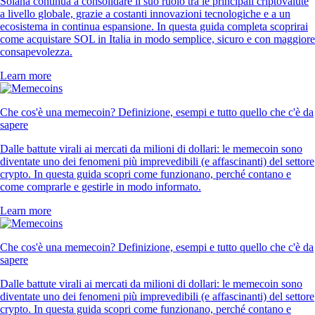
Solana continua a consolidare il suo ruolo tra le principali criptovalute
a livello globale, grazie a costanti innovazioni tecnologiche e a un
ecosistema in continua espansione. In questa guida completa scoprirai
come acquistare SOL in Italia in modo semplice, sicuro e con maggiore
consapevolezza.
Learn more
Che cos'è una memecoin? Definizione, esempi e tutto quello che c'è da
sapere
Dalle battute virali ai mercati da milioni di dollari: le memecoin sono
diventate uno dei fenomeni più imprevedibili (e affascinanti) del settore
crypto. In questa guida scopri come funzionano, perché contano e
come comprarle e gestirle in modo informato.
Learn more
Che cos'è una memecoin? Definizione, esempi e tutto quello che c'è da
sapere
Dalle battute virali ai mercati da milioni di dollari: le memecoin sono
diventate uno dei fenomeni più imprevedibili (e affascinanti) del settore
crypto. In questa guida scopri come funzionano, perché contano e