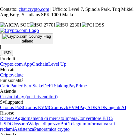
Contatto:
chat.crypto.com
| Ufficio: Level 7, Spinola Park, Triq Mikiel
Ang Borg, St Julians SPK 1000 Malta.
Italiano
|
USD
Prodotti
Crypto.com App
Onchain
Level Up
Mercati
Criptovalute
Funzionalità
Carte
Panieri
Earn
Stake
DeFi Staking
Pay
Prime
Aziende
Custodia
Pay (per i rivenditori)
Sviluppatori
Cronos PoS
Cronos EVM
Cronos zkEVM
Pay SDK
SDK agenti AI
Risorse
Ricerca
Aggiornamenti di mercato
Impara
Convertitore BTC/
USD
Glossario
Widget di prezzo
Bot Telegram
Informativa sui
reclami
Assistenza
Panoramica crypto
Azienda