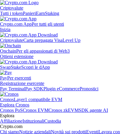
Criptovalute
Tutti i token
Panieri
Earn
Staking
Crypto.com App
Per tutti gli utenti
Inizia
Criptovalute
Carta prepagata Visa
Level Up
Onchain
Per gli appassionati di Web3
Ottieni estensione
Swap
Stake
Scopri le dApp
Pay
Per esercenti
Registrazione esercente
Pay Terminal
Pay SDK
Plugin eCommerce
Pronostici
Cronos
Layer1 compatibile EVM
Esplora Cronos
Cronos PoS
Cronos EVM
Cronos zkEVM
SDK agente AI
Esplora
Affiliazione
Istituzionali
Custodia
Crypto.com
Chi siamo
Notizie aziendali
Novità sui prodotti
Eventi
Lavora con