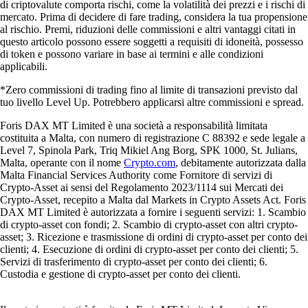
di criptovalute comporta rischi, come la volatilità dei prezzi e i rischi di
mercato. Prima di decidere di fare trading, considera la tua propensione
al rischio. Premi, riduzioni delle commissioni e altri vantaggi citati in
questo articolo possono essere soggetti a requisiti di idoneità, possesso
di token e possono variare in base ai termini e alle condizioni
applicabili.
*Zero commissioni di trading fino al limite di transazioni previsto dal
tuo livello Level Up. Potrebbero applicarsi altre commissioni e spread.
Foris DAX MT Limited è una società a responsabilità limitata
costituita a Malta, con numero di registrazione C 88392 e sede legale a
Level 7, Spinola Park, Triq Mikiel Ang Borg, SPK 1000, St. Julians,
Malta, operante con il nome
Crypto.com
, debitamente autorizzata dalla
Malta Financial Services Authority come Fornitore di servizi di
Crypto-Asset ai sensi del Regolamento 2023/1114 sui Mercati dei
Crypto-Asset, recepito a Malta dal Markets in Crypto Assets Act. Foris
DAX MT Limited è autorizzata a fornire i seguenti servizi: 1. Scambio
di crypto-asset con fondi; 2. Scambio di crypto-asset con altri crypto-
asset; 3. Ricezione e trasmissione di ordini di crypto-asset per conto dei
clienti; 4. Esecuzione di ordini di crypto-asset per conto dei clienti; 5.
Servizi di trasferimento di crypto-asset per conto dei clienti; 6.
Custodia e gestione di crypto-asset per conto dei clienti.