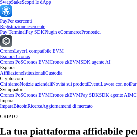
Swap
Stake
Scopri le dApp
Pay
Per esercenti
Registrazione esercente
Pay Terminal
Pay SDK
Plugin eCommerce
Pronostici
Cronos
Layer1 compatibile EVM
Esplora Cronos
Cronos PoS
Cronos EVM
Cronos zkEVM
SDK agente AI
Esplora
Affiliazione
Istituzionali
Custodia
Crypto.com
Chi siamo
Notizie aziendali
Novità sui prodotti
Eventi
Lavora con noi
Par
Sviluppatori
Cronos PoS
Cronos EVM
Cronos zkEVM
Pay SDK
SDK agente AI
MCP
Impara
Impara
Bitcoin
Ricerca
Aggiornamenti di mercato
CRIPTO
La tua piattaforma affidabile pe