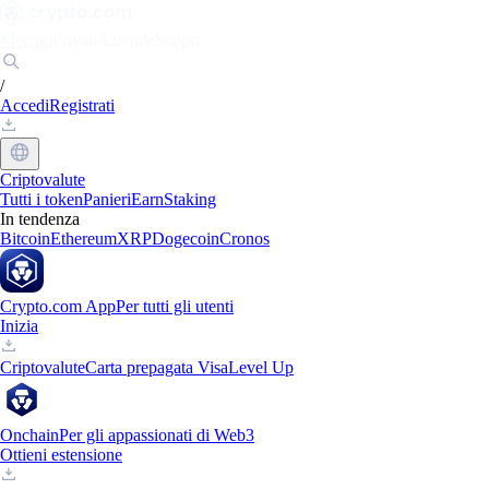
Mercati
Privati
Aziende
Scopri
/
Accedi
Registrati
Criptovalute
Tutti i token
Panieri
Earn
Staking
In tendenza
Bitcoin
Ethereum
XRP
Dogecoin
Cronos
Crypto.com App
Per tutti gli utenti
Inizia
Criptovalute
Carta prepagata Visa
Level Up
Onchain
Per gli appassionati di Web3
Ottieni estensione