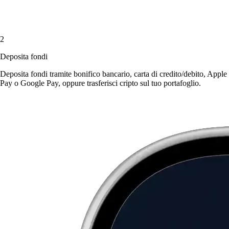
2
Deposita fondi
Deposita fondi tramite bonifico bancario, carta di credito/debito, Apple
Pay o Google Pay, oppure trasferisci cripto sul tuo portafoglio.