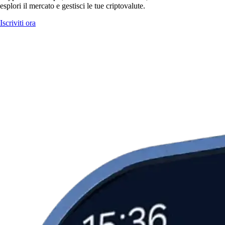
esplori il mercato e gestisci le tue criptovalute.
Iscriviti ora