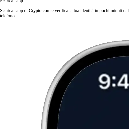
Scarica l'app
Scarica l'app di Crypto.com e verifica la tua identità in pochi minuti dal
telefono.