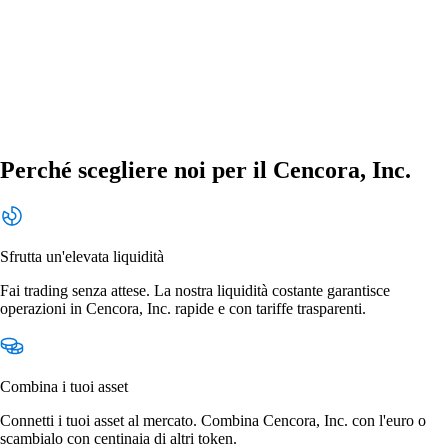
Perché scegliere noi per il Cencora, Inc.
Sfrutta un'elevata liquidità
Fai trading senza attese. La nostra liquidità costante garantisce
operazioni in Cencora, Inc. rapide e con tariffe trasparenti.
Combina i tuoi asset
Connetti i tuoi asset al mercato. Combina Cencora, Inc. con l'euro o
scambialo con centinaia di altri token.