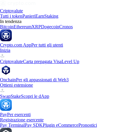
Criptovalute
Tutti i token
Panieri
Earn
Staking
In tendenza
Bitcoin
Ethereum
XRP
Dogecoin
Cronos
Crypto.com App
Per tutti gli utenti
Inizia
Criptovalute
Carta prepagata Visa
Level Up
Onchain
Per gli appassionati di Web3
Ottieni estensione
Swap
Stake
Scopri le dApp
Pay
Per esercenti
Registrazione esercente
Pay Terminal
Pay SDK
Plugin eCommerce
Pronostici