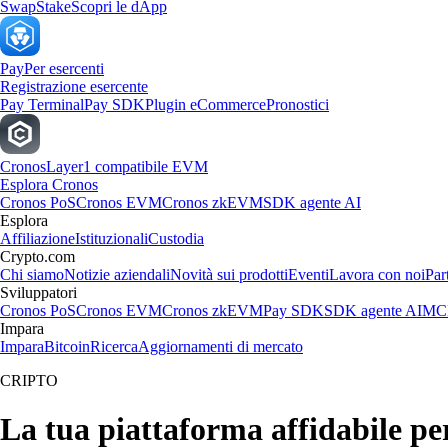
Swap
Stake
Scopri le dApp
Pay
Per esercenti
Registrazione esercente
Pay Terminal
Pay SDK
Plugin eCommerce
Pronostici
Cronos
Layer1 compatibile EVM
Esplora Cronos
Cronos PoS
Cronos EVM
Cronos zkEVM
SDK agente AI
Esplora
Affiliazione
Istituzionali
Custodia
Crypto.com
Chi siamo
Notizie aziendali
Novità sui prodotti
Eventi
Lavora con noi
Par
Sviluppatori
Cronos PoS
Cronos EVM
Cronos zkEVM
Pay SDK
SDK agente AI
MCP
Impara
Impara
Bitcoin
Ricerca
Aggiornamenti di mercato
CRIPTO
La tua piattaforma affidabile 