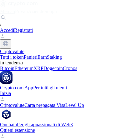
Mercati
Privati
Aziende
Scopri
/
Accedi
Registrati
Criptovalute
Tutti i token
Panieri
Earn
Staking
In tendenza
Bitcoin
Ethereum
XRP
Dogecoin
Cronos
Crypto.com App
Per tutti gli utenti
Inizia
Criptovalute
Carta prepagata Visa
Level Up
Onchain
Per gli appassionati di Web3
Ottieni estensione