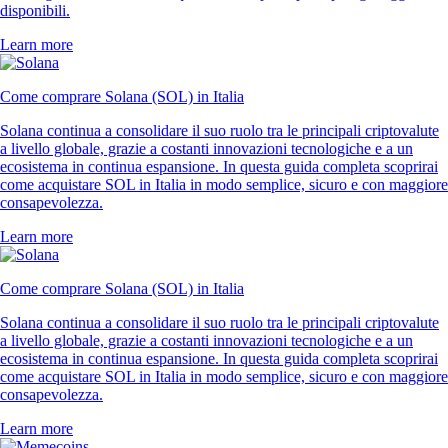
disponibili.
Learn more
Come comprare Solana (SOL) in Italia
Solana continua a consolidare il suo ruolo tra le principali criptovalute
a livello globale, grazie a costanti innovazioni tecnologiche e a un
ecosistema in continua espansione. In questa guida completa scoprirai
come acquistare SOL in Italia in modo semplice, sicuro e con maggiore
consapevolezza.
Learn more
Come comprare Solana (SOL) in Italia
Solana continua a consolidare il suo ruolo tra le principali criptovalute
a livello globale, grazie a costanti innovazioni tecnologiche e a un
ecosistema in continua espansione. In questa guida completa scoprirai
come acquistare SOL in Italia in modo semplice, sicuro e con maggiore
consapevolezza.
Learn more