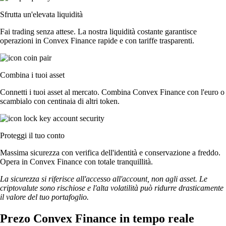
Sfrutta un'elevata liquidità
Fai trading senza attese. La nostra liquidità costante garantisce
operazioni in Convex Finance rapide e con tariffe trasparenti.
Combina i tuoi asset
Connetti i tuoi asset al mercato. Combina Convex Finance con l'euro o
scambialo con centinaia di altri token.
Proteggi il tuo conto
Massima sicurezza con verifica dell'identità e conservazione a freddo.
Opera in Convex Finance con totale tranquillità.
La sicurezza si riferisce all'accesso all'account, non agli asset. Le
criptovalute sono rischiose e l'alta volatilità può ridurre drasticamente
il valore del tuo portafoglio.
Prezo Convex Finance in tempo reale