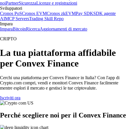
noi
Partner
Sicurezza
Licenze e registrazioni
Sviluppatori
Cronos PoS
Cronos EVM
Cronos zkEVM
Pay SDK
SDK agente
AI
MCP Servers
Trading Skill Repo
Impara
Impara
Bitcoin
Ricerca
Aggiornamenti di mercato
CRIPTO
La tua piattaforma affidabile
per Convex Finance
Cerchi una piattaforma per Convex Finance in Italia? Con l'app di
Crypto.com compri, vendi e monitori Convex Finance facilmente
mentre esplori il mercato e gestisci le tue criptovalute.
Iscriviti ora
Perché scegliere noi per il Convex Finance