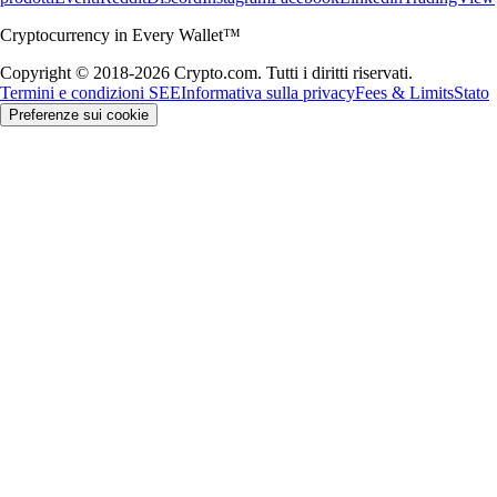
Cryptocurrency in Every Wallet™
Copyright © 2018-2026 Crypto.com. Tutti i diritti riservati.
Termini e condizioni SEE
Informativa sulla privacy
Fees & Limits
Stato
Preferenze sui cookie