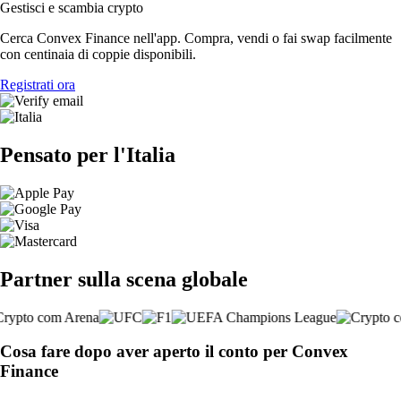
Gestisci e scambia crypto
Cerca Convex Finance nell'app. Compra, vendi o fai swap facilmente
con centinaia di coppie disponibili.
Registrati ora
Pensato per l'Italia
Partner sulla scena globale
Cosa fare dopo aver aperto il conto per Convex
Finance