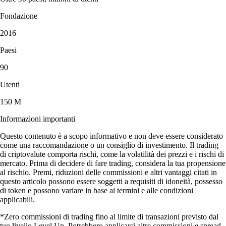
Fondazione
2016
Paesi
90
Utenti
150 M
Informazioni importanti
Questo contenuto è a scopo informativo e non deve essere considerato
come una raccomandazione o un consiglio di investimento. Il trading
di criptovalute comporta rischi, come la volatilità dei prezzi e i rischi di
mercato. Prima di decidere di fare trading, considera la tua propensione
al rischio. Premi, riduzioni delle commissioni e altri vantaggi citati in
questo articolo possono essere soggetti a requisiti di idoneità, possesso
di token e possono variare in base ai termini e alle condizioni
applicabili.
*Zero commissioni di trading fino al limite di transazioni previsto dal
tuo livello Level Up. Potrebbero applicarsi altre commissioni e spread.