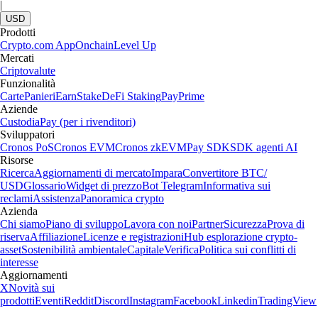
|
USD
Prodotti
Crypto.com App
Onchain
Level Up
Mercati
Criptovalute
Funzionalità
Carte
Panieri
Earn
Stake
DeFi Staking
Pay
Prime
Aziende
Custodia
Pay (per i rivenditori)
Sviluppatori
Cronos PoS
Cronos EVM
Cronos zkEVM
Pay SDK
SDK agenti AI
Risorse
Ricerca
Aggiornamenti di mercato
Impara
Convertitore BTC/
USD
Glossario
Widget di prezzo
Bot Telegram
Informativa sui
reclami
Assistenza
Panoramica crypto
Azienda
Chi siamo
Piano di sviluppo
Lavora con noi
Partner
Sicurezza
Prova di
riserva
Affiliazione
Licenze e registrazioni
Hub esplorazione crypto-
asset
Sostenibilità ambientale
Capitale
Verifica
Politica sui conflitti di
interesse
Aggiornamenti
X
Novità sui
prodotti
Eventi
Reddit
Discord
Instagram
Facebook
Linkedin
TradingView