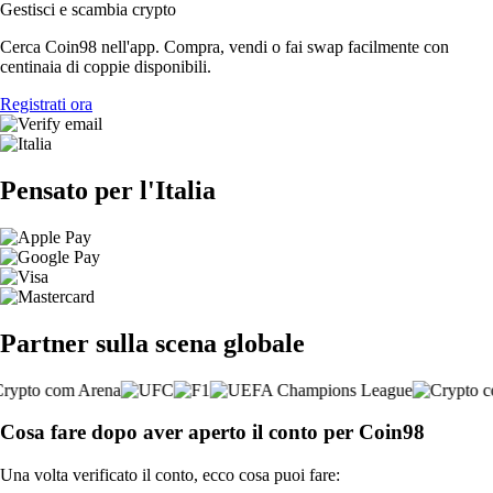
Gestisci e scambia crypto
Cerca Coin98 nell'app. Compra, vendi o fai swap facilmente con
centinaia di coppie disponibili.
Registrati ora
Pensato per l'Italia
Partner sulla scena globale
Cosa fare dopo aver aperto il conto per Coin98
Una volta verificato il conto, ecco cosa puoi fare: