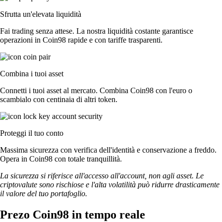
Sfrutta un'elevata liquidità
Fai trading senza attese. La nostra liquidità costante garantisce
operazioni in Coin98 rapide e con tariffe trasparenti.
Combina i tuoi asset
Connetti i tuoi asset al mercato. Combina Coin98 con l'euro o
scambialo con centinaia di altri token.
Proteggi il tuo conto
Massima sicurezza con verifica dell'identità e conservazione a freddo.
Opera in Coin98 con totale tranquillità.
La sicurezza si riferisce all'accesso all'account, non agli asset. Le
criptovalute sono rischiose e l'alta volatilità può ridurre drasticamente
il valore del tuo portafoglio.
Prezo Coin98 in tempo reale