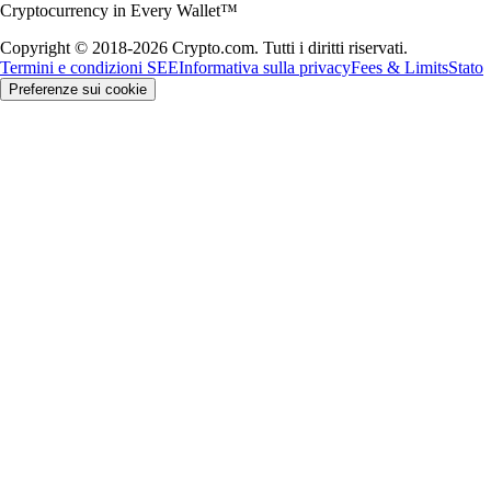
Cryptocurrency in Every Wallet™
Copyright © 2018-2026 Crypto.com. Tutti i diritti riservati.
Termini e condizioni SEE
Informativa sulla privacy
Fees & Limits
Stato
Preferenze sui cookie