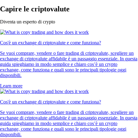
Capire le criptovalute
Diventa un esperto di crypto
Cos'è un exchange di criptovalute e come funziona?
Se vuoi comprare, vendere o fare trading di criptovalute, scegliere un
exchange di criptovalute affidabile è un passaggio essenziale. In questa
guida spieghiamo in modo semplice e chiaro cos’è un crypto
exchange, come funziona e quali sono le principali tipologie oggi
disponibili.
Learn more
Cos'è un exchange di criptovalute e come funziona?
Se vuoi comprare, vendere o fare trading di criptovalute, scegliere un
exchange di criptovalute affidabile è un passaggio essenziale. In questa
guida spieghiamo in modo semplice e chiaro cos’è un crypto
exchange, come funziona e quali sono le principali tipologie oggi
disponibili.