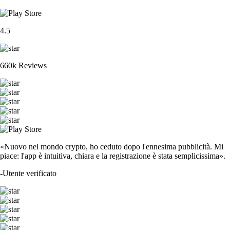
4.5
660k Reviews
«Nuovo nel mondo crypto, ho ceduto dopo l'ennesima pubblicità. Mi
piace: l'app è intuitiva, chiara e la registrazione è stata semplicissima».
-
Utente verificato