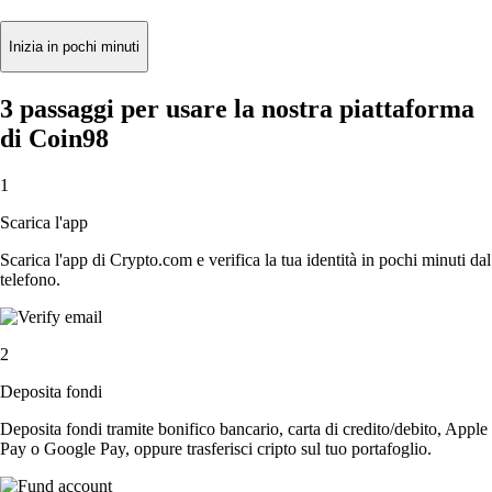
Inizia in pochi minuti
3 passaggi per usare la nostra piattaforma
di Coin98
1
Scarica l'app
Scarica l'app di Crypto.com e verifica la tua identità in pochi minuti dal
telefono.
2
Deposita fondi
Deposita fondi tramite bonifico bancario, carta di credito/debito, Apple
Pay o Google Pay, oppure trasferisci cripto sul tuo portafoglio.