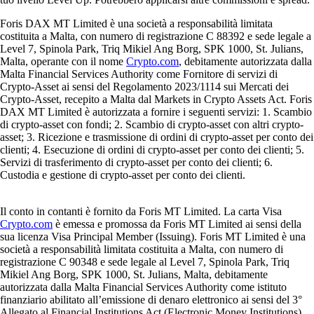
Foris DAX MT Limited è una società a responsabilità limitata
costituita a Malta, con numero di registrazione C 88392 e sede legale a
Level 7, Spinola Park, Triq Mikiel Ang Borg, SPK 1000, St. Julians,
Malta, operante con il nome
Crypto.com
, debitamente autorizzata dalla
Malta Financial Services Authority come Fornitore di servizi di
Crypto-Asset ai sensi del Regolamento 2023/1114 sui Mercati dei
Crypto-Asset, recepito a Malta dal Markets in Crypto Assets Act. Foris
DAX MT Limited è autorizzata a fornire i seguenti servizi: 1. Scambio
di crypto-asset con fondi; 2. Scambio di crypto-asset con altri crypto-
asset; 3. Ricezione e trasmissione di ordini di crypto-asset per conto dei
clienti; 4. Esecuzione di ordini di crypto-asset per conto dei clienti; 5.
Servizi di trasferimento di crypto-asset per conto dei clienti; 6.
Custodia e gestione di crypto-asset per conto dei clienti.
Il conto in contanti è fornito da Foris MT Limited. La carta Visa
Crypto.com
è emessa e promossa da Foris MT Limited ai sensi della
sua licenza Visa Principal Member (Issuing). Foris MT Limited è una
società a responsabilità limitata costituita a Malta, con numero di
registrazione C 90348 e sede legale al Level 7, Spinola Park, Triq
Mikiel Ang Borg, SPK 1000, St. Julians, Malta, debitamente
autorizzata dalla Malta Financial Services Authority come istituto
finanziario abilitato all’emissione di denaro elettronico ai sensi del 3°
Allegato al Financial Institutions Act (Electronic Money Institutions).