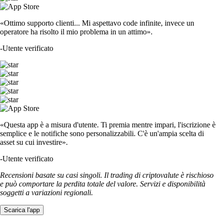
«Ottimo supporto clienti... Mi aspettavo code infinite, invece un
operatore ha risolto il mio problema in un attimo».
-
Utente verificato
«Questa app è a misura d'utente. Ti premia mentre impari, l'iscrizione è
semplice e le notifiche sono personalizzabili. C'è un'ampia scelta di
asset su cui investire».
-
Utente verificato
Recensioni basate su casi singoli. Il trading di criptovalute è rischioso
e può comportare la perdita totale del valore. Servizi e disponibilità
soggetti a variazioni regionali.
Scarica l'app