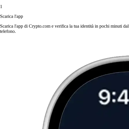
1
Scarica l'app
Scarica l'app di Crypto.com e verifica la tua identità in pochi minuti dal
telefono.