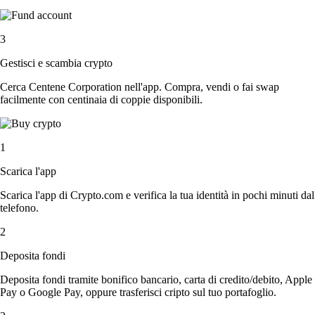
3
Gestisci e scambia crypto
Cerca Centene Corporation nell'app. Compra, vendi o fai swap
facilmente con centinaia di coppie disponibili.
1
Scarica l'app
Scarica l'app di Crypto.com e verifica la tua identità in pochi minuti dal
telefono.
2
Deposita fondi
Deposita fondi tramite bonifico bancario, carta di credito/debito, Apple
Pay o Google Pay, oppure trasferisci cripto sul tuo portafoglio.