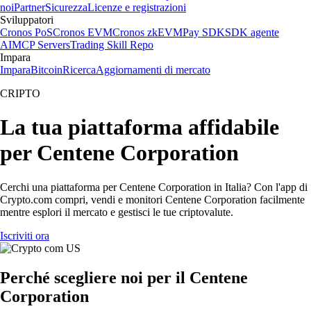
noi
Partner
Sicurezza
Licenze e registrazioni
Sviluppatori
Cronos PoS
Cronos EVM
Cronos zkEVM
Pay SDK
SDK agente
AI
MCP Servers
Trading Skill Repo
Impara
Impara
Bitcoin
Ricerca
Aggiornamenti di mercato
CRIPTO
La tua piattaforma affidabile
per Centene Corporation
Cerchi una piattaforma per Centene Corporation in Italia? Con l'app di
Crypto.com compri, vendi e monitori Centene Corporation facilmente
mentre esplori il mercato e gestisci le tue criptovalute.
Iscriviti ora
Perché scegliere noi per il Centene
Corporation