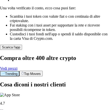
Una volta verificato il conto, ecco cosa puoi fare:
Scambia i tuoi token con valute fiat o con centinaia di altre
criptovalute.
Fai staking con i tuoi asset per supportare la rete e ricevere
possibili ricompense in token.
Custodisci i tuoi fondi nell'app o spendi il saldo disponibile con
la carta Visa di Crypto.com.
Scarica l'app
Compra oltre 400 altre crypto
Vedi prezzi
Trending
Top Movers
Cosa diconi i nostri clienti
4.7