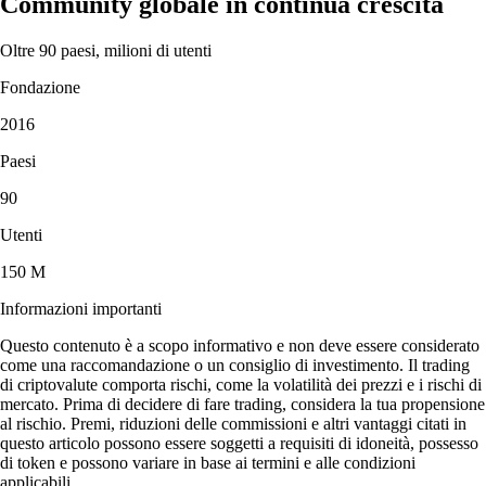
Community globale in continua crescita
Oltre 90 paesi, milioni di utenti
Fondazione
2016
Paesi
90
Utenti
150 M
Informazioni importanti
Questo contenuto è a scopo informativo e non deve essere considerato
come una raccomandazione o un consiglio di investimento. Il trading
di criptovalute comporta rischi, come la volatilità dei prezzi e i rischi di
mercato. Prima di decidere di fare trading, considera la tua propensione
al rischio. Premi, riduzioni delle commissioni e altri vantaggi citati in
questo articolo possono essere soggetti a requisiti di idoneità, possesso
di token e possono variare in base ai termini e alle condizioni
applicabili.