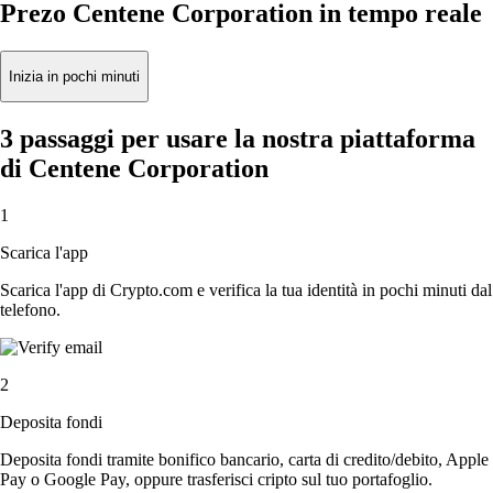
Prezo Centene Corporation in tempo reale
Inizia in pochi minuti
3 passaggi per usare la nostra piattaforma
di Centene Corporation
1
Scarica l'app
Scarica l'app di Crypto.com e verifica la tua identità in pochi minuti dal
telefono.
2
Deposita fondi
Deposita fondi tramite bonifico bancario, carta di credito/debito, Apple
Pay o Google Pay, oppure trasferisci cripto sul tuo portafoglio.