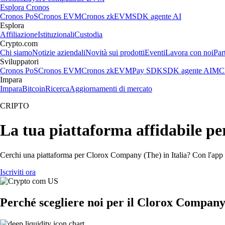
Esplora Cronos
Cronos PoS
Cronos EVM
Cronos zkEVM
SDK agente AI
Esplora
Affiliazione
Istituzionali
Custodia
Crypto.com
Chi siamo
Notizie aziendali
Novità sui prodotti
Eventi
Lavora con noi
Par
Sviluppatori
Cronos PoS
Cronos EVM
Cronos zkEVM
Pay SDK
SDK agente AI
MCP
Impara
Impara
Bitcoin
Ricerca
Aggiornamenti di mercato
CRIPTO
La tua piattaforma affidabile 
Cerchi una piattaforma per Clorox Company (The) in Italia? Con l'app d
Iscriviti ora
Perché scegliere noi per il Clorox Company