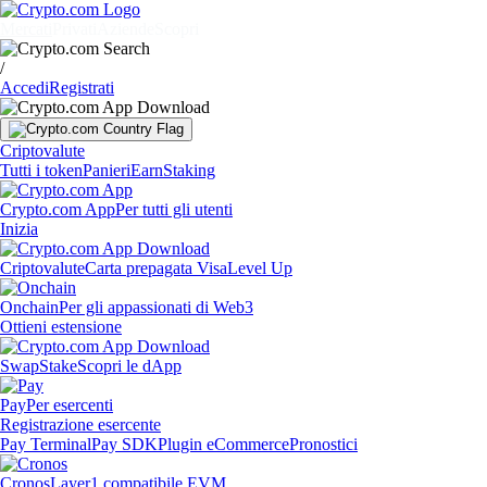
Mercati
Privati
Aziende
Scopri
/
Accedi
Registrati
Criptovalute
Tutti i token
Panieri
Earn
Staking
Crypto.com App
Per tutti gli utenti
Inizia
Criptovalute
Carta prepagata Visa
Level Up
Onchain
Per gli appassionati di Web3
Ottieni estensione
Swap
Stake
Scopri le dApp
Pay
Per esercenti
Registrazione esercente
Pay Terminal
Pay SDK
Plugin eCommerce
Pronostici
Cronos
Layer1 compatibile EVM