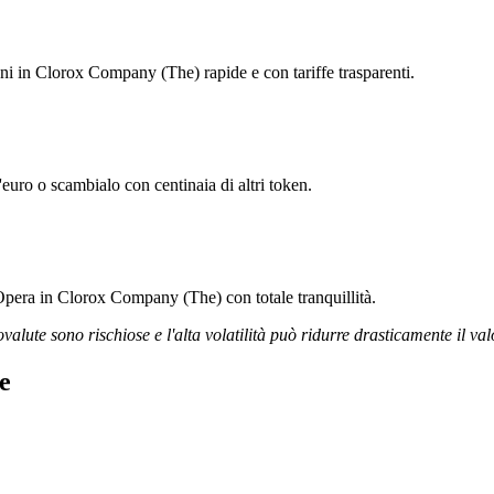
ioni in Clorox Company (The) rapide e con tariffe trasparenti.
uro o scambialo con centinaia di altri token.
 Opera in Clorox Company (The) con totale tranquillità.
ovalute sono rischiose e l'alta volatilità può ridurre drasticamente il val
e