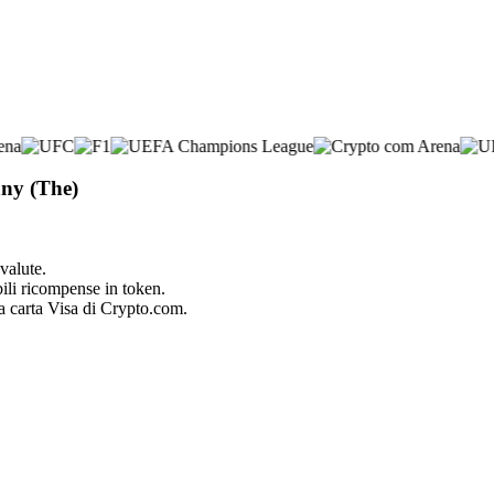
any (The)
valute.
bili ricompense in token.
la carta Visa di Crypto.com.