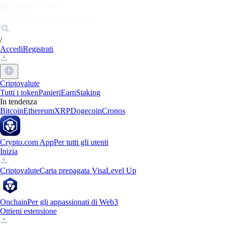
Mercati
Privati
Aziende
Scopri
/
Accedi
Registrati
Criptovalute
Tutti i token
Panieri
Earn
Staking
In tendenza
Bitcoin
Ethereum
XRP
Dogecoin
Cronos
Crypto.com App
Per tutti gli utenti
Inizia
Criptovalute
Carta prepagata Visa
Level Up
Onchain
Per gli appassionati di Web3
Ottieni estensione