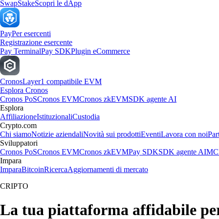
Swap
Stake
Scopri le dApp
Pay
Per esercenti
Registrazione esercente
Pay Terminal
Pay SDK
Plugin eCommerce
Cronos
Layer1 compatibile EVM
Esplora Cronos
Cronos PoS
Cronos EVM
Cronos zkEVM
SDK agente AI
Esplora
Affiliazione
Istituzionali
Custodia
Crypto.com
Chi siamo
Notizie aziendali
Novità sui prodotti
Eventi
Lavora con noi
Par
Sviluppatori
Cronos PoS
Cronos EVM
Cronos zkEVM
Pay SDK
SDK agente AI
MCP
Impara
Impara
Bitcoin
Ricerca
Aggiornamenti di mercato
CRIPTO
La tua piattaforma affidabile per