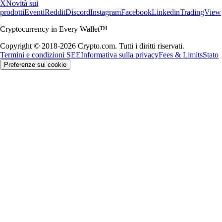
X
Novità sui
prodotti
Eventi
Reddit
Discord
Instagram
Facebook
Linkedin
TradingView
Cryptocurrency in Every Wallet™
Copyright © 2018-2026 Crypto.com. Tutti i diritti riservati.
Termini e condizioni SEE
Informativa sulla privacy
Fees & Limits
Stato
Preferenze sui cookie