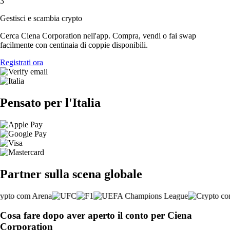
3
Gestisci e scambia crypto
Cerca Ciena Corporation nell'app. Compra, vendi o fai swap
facilmente con centinaia di coppie disponibili.
Registrati ora
Pensato per l'Italia
Partner sulla scena globale
Cosa fare dopo aver aperto il conto per Ciena
Corporation