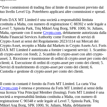
*Zero commissioni di trading fino al limite di transazioni previsto dal
tuo livello Level Up. Potrebbero applicarsi altre commissioni e spread.
Foris DAX MT Limited è una società a responsabilità limitata
costituita a Malta, con numero di registrazione C 88392 e sede legale a
Level 7, Spinola Park, Triq Mikiel Ang Borg, SPK 1000, St. Julians,
Malta, operante con il nome
Crypto.com
, debitamente autorizzata dalla
Malta Financial Services Authority come Fornitore di servizi di
Crypto-Asset ai sensi del Regolamento 2023/1114 sui Mercati dei
Crypto-Asset, recepito a Malta dal Markets in Crypto Assets Act. Foris
DAX MT Limited è autorizzata a fornire i seguenti servizi: 1. Scambio
di crypto-asset con fondi; 2. Scambio di crypto-asset con altri crypto-
asset; 3. Ricezione e trasmissione di ordini di crypto-asset per conto dei
clienti; 4. Esecuzione di ordini di crypto-asset per conto dei clienti; 5.
Servizi di trasferimento di crypto-asset per conto dei clienti; 6.
Custodia e gestione di crypto-asset per conto dei clienti.
Il conto in contanti è fornito da Foris MT Limited. La carta Visa
Crypto.com
è emessa e promossa da Foris MT Limited ai sensi della
sua licenza Visa Principal Member (Issuing). Foris MT Limited è una
società a responsabilità limitata costituita a Malta, con numero di
registrazione C 90348 e sede legale al Level 7, Spinola Park, Triq
Mikiel Ang Borg, SPK 1000, St. Julians, Malta, debitamente