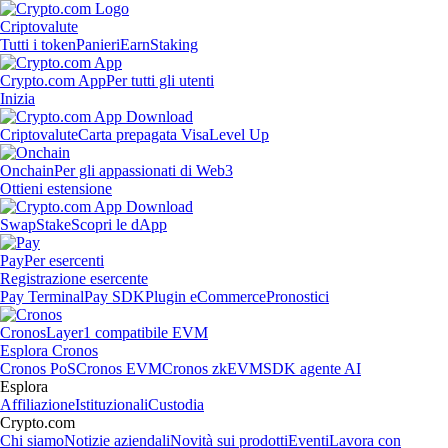
Criptovalute
Tutti i token
Panieri
Earn
Staking
Crypto.com App
Per tutti gli utenti
Inizia
Criptovalute
Carta prepagata Visa
Level Up
Onchain
Per gli appassionati di Web3
Ottieni estensione
Swap
Stake
Scopri le dApp
Pay
Per esercenti
Registrazione esercente
Pay Terminal
Pay SDK
Plugin eCommerce
Pronostici
Cronos
Layer1 compatibile EVM
Esplora Cronos
Cronos PoS
Cronos EVM
Cronos zkEVM
SDK agente AI
Esplora
Affiliazione
Istituzionali
Custodia
Crypto.com
Chi siamo
Notizie aziendali
Novità sui prodotti
Eventi
Lavora con