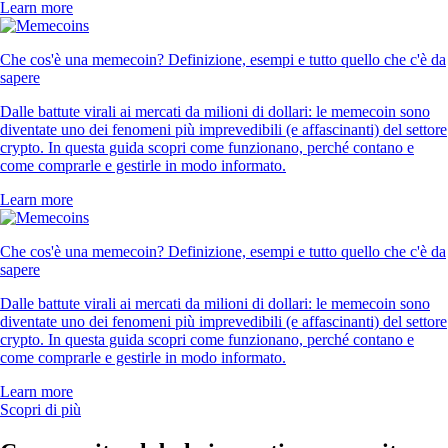
Learn more
Che cos'è una memecoin? Definizione, esempi e tutto quello che c'è da
sapere
Dalle battute virali ai mercati da milioni di dollari: le memecoin sono
diventate uno dei fenomeni più imprevedibili (e affascinanti) del settore
crypto. In questa guida scopri come funzionano, perché contano e
come comprarle e gestirle in modo informato.
Learn more
Che cos'è una memecoin? Definizione, esempi e tutto quello che c'è da
sapere
Dalle battute virali ai mercati da milioni di dollari: le memecoin sono
diventate uno dei fenomeni più imprevedibili (e affascinanti) del settore
crypto. In questa guida scopri come funzionano, perché contano e
come comprarle e gestirle in modo informato.
Learn more
Scopri di più