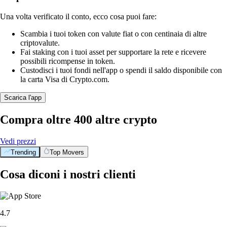
Una volta verificato il conto, ecco cosa puoi fare:
Scambia i tuoi token con valute fiat o con centinaia di altre
criptovalute.
Fai staking con i tuoi asset per supportare la rete e ricevere
possibili ricompense in token.
Custodisci i tuoi fondi nell'app o spendi il saldo disponibile con
la carta Visa di Crypto.com.
Scarica l'app
Compra oltre 400 altre crypto
Vedi prezzi
Trending
Top Movers
Cosa diconi i nostri clienti
4.7