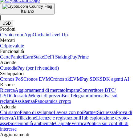
Italiano
|
USD
Prodotti
Crypto.com App
Onchain
Level Up
Mercati
Criptovalute
Funzionalità
Carte
Panieri
Earn
Stake
DeFi Staking
Pay
Prime
Aziende
Custodia
Pay (per i rivenditori)
Sviluppatori
Cronos PoS
Cronos EVM
Cronos zkEVM
Pay SDK
SDK agenti AI
Risorse
Ricerca
Aggiornamenti di mercato
Impara
Convertitore BTC/
USD
Glossario
Widget di prezzo
Bot Telegram
Informativa sui
reclami
Assistenza
Panoramica crypto
Azienda
Chi siamo
Piano di sviluppo
Lavora con noi
Partner
Sicurezza
Prova di
riserva
Affiliazione
Licenze e registrazioni
Hub esplorazione crypto-
asset
Sostenibilità ambientale
Capitale
Verifica
Politica sui conflitti di
interesse
Aggiornamenti