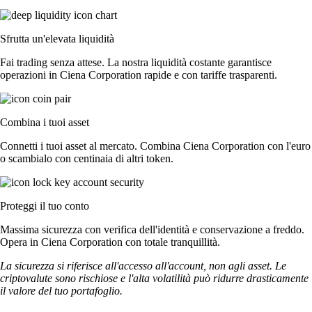
Sfrutta un'elevata liquidità
Fai trading senza attese. La nostra liquidità costante garantisce
operazioni in Ciena Corporation rapide e con tariffe trasparenti.
Combina i tuoi asset
Connetti i tuoi asset al mercato. Combina Ciena Corporation con l'euro
o scambialo con centinaia di altri token.
Proteggi il tuo conto
Massima sicurezza con verifica dell'identità e conservazione a freddo.
Opera in Ciena Corporation con totale tranquillità.
La sicurezza si riferisce all'accesso all'account, non agli asset. Le
criptovalute sono rischiose e l'alta volatilità può ridurre drasticamente
il valore del tuo portafoglio.