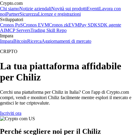
Crypto.com
Chi siamo
Notizie aziendali
Novità sui prodotti
Eventi
Lavora con
noi
Partner
Sicurezza
Licenze e registrazioni
Sviluppatori
Cronos PoS
Cronos EVM
Cronos zkEVM
Pay SDK
SDK agente
AI
MCP Servers
Trading Skill Repo
Impara
Impara
Bitcoin
Ricerca
Aggiornamenti di mercato
CRIPTO
La tua piattaforma affidabile
per Chiliz
Cerchi una piattaforma per Chiliz in Italia? Con l'app di Crypto.com
compri, vendi e monitori Chiliz facilmente mentre esplori il mercato e
gestisci le tue criptovalute.
Iscriviti ora
Perché scegliere noi per il Chiliz