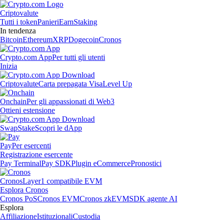
Criptovalute
Tutti i token
Panieri
Earn
Staking
In tendenza
Bitcoin
Ethereum
XRP
Dogecoin
Cronos
Crypto.com App
Per tutti gli utenti
Inizia
Criptovalute
Carta prepagata Visa
Level Up
Onchain
Per gli appassionati di Web3
Ottieni estensione
Swap
Stake
Scopri le dApp
Pay
Per esercenti
Registrazione esercente
Pay Terminal
Pay SDK
Plugin eCommerce
Pronostici
Cronos
Layer1 compatibile EVM
Esplora Cronos
Cronos PoS
Cronos EVM
Cronos zkEVM
SDK agente AI
Esplora
Affiliazione
Istituzionali
Custodia