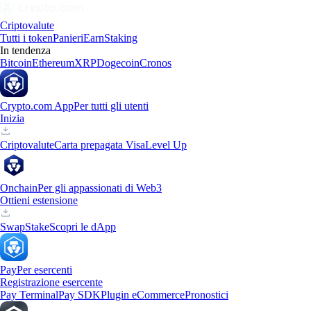
Criptovalute
Tutti i token
Panieri
Earn
Staking
In tendenza
Bitcoin
Ethereum
XRP
Dogecoin
Cronos
Crypto.com App
Per tutti gli utenti
Inizia
Criptovalute
Carta prepagata Visa
Level Up
Onchain
Per gli appassionati di Web3
Ottieni estensione
Swap
Stake
Scopri le dApp
Pay
Per esercenti
Registrazione esercente
Pay Terminal
Pay SDK
Plugin eCommerce
Pronostici