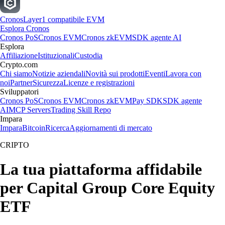
Cronos
Layer1 compatibile EVM
Esplora Cronos
Cronos PoS
Cronos EVM
Cronos zkEVM
SDK agente AI
Esplora
Affiliazione
Istituzionali
Custodia
Crypto.com
Chi siamo
Notizie aziendali
Novità sui prodotti
Eventi
Lavora con
noi
Partner
Sicurezza
Licenze e registrazioni
Sviluppatori
Cronos PoS
Cronos EVM
Cronos zkEVM
Pay SDK
SDK agente
AI
MCP Servers
Trading Skill Repo
Impara
Impara
Bitcoin
Ricerca
Aggiornamenti di mercato
CRIPTO
La tua piattaforma affidabile
per Capital Group Core Equity
ETF