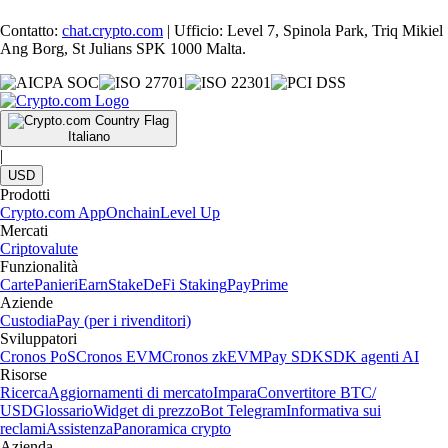
Contatto:
chat.crypto.com
| Ufficio: Level 7, Spinola Park, Triq Mikiel
Ang Borg, St Julians SPK 1000 Malta.
Italiano
|
USD
Prodotti
Crypto.com App
Onchain
Level Up
Mercati
Criptovalute
Funzionalità
Carte
Panieri
Earn
Stake
DeFi Staking
Pay
Prime
Aziende
Custodia
Pay (per i rivenditori)
Sviluppatori
Cronos PoS
Cronos EVM
Cronos zkEVM
Pay SDK
SDK agenti AI
Risorse
Ricerca
Aggiornamenti di mercato
Impara
Convertitore BTC/
USD
Glossario
Widget di prezzo
Bot Telegram
Informativa sui
reclami
Assistenza
Panoramica crypto
Azienda