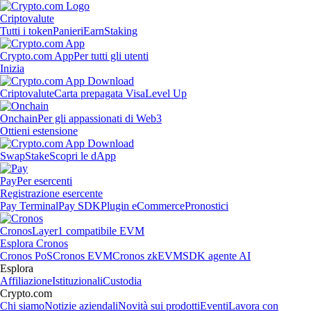
Criptovalute
Tutti i token
Panieri
Earn
Staking
Crypto.com App
Per tutti gli utenti
Inizia
Criptovalute
Carta prepagata Visa
Level Up
Onchain
Per gli appassionati di Web3
Ottieni estensione
Swap
Stake
Scopri le dApp
Pay
Per esercenti
Registrazione esercente
Pay Terminal
Pay SDK
Plugin eCommerce
Pronostici
Cronos
Layer1 compatibile EVM
Esplora Cronos
Cronos PoS
Cronos EVM
Cronos zkEVM
SDK agente AI
Esplora
Affiliazione
Istituzionali
Custodia
Crypto.com
Chi siamo
Notizie aziendali
Novità sui prodotti
Eventi
Lavora con