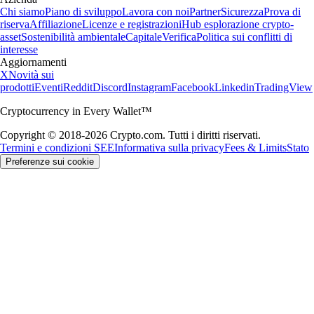
Chi siamo
Piano di sviluppo
Lavora con noi
Partner
Sicurezza
Prova di
riserva
Affiliazione
Licenze e registrazioni
Hub esplorazione crypto-
asset
Sostenibilità ambientale
Capitale
Verifica
Politica sui conflitti di
interesse
Aggiornamenti
X
Novità sui
prodotti
Eventi
Reddit
Discord
Instagram
Facebook
Linkedin
TradingView
Cryptocurrency in Every Wallet™
Copyright © 2018-2026 Crypto.com. Tutti i diritti riservati.
Termini e condizioni SEE
Informativa sulla privacy
Fees & Limits
Stato
Preferenze sui cookie