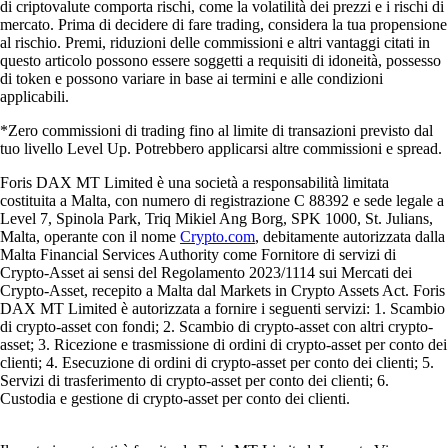
di criptovalute comporta rischi, come la volatilità dei prezzi e i rischi di
mercato. Prima di decidere di fare trading, considera la tua propensione
al rischio. Premi, riduzioni delle commissioni e altri vantaggi citati in
questo articolo possono essere soggetti a requisiti di idoneità, possesso
di token e possono variare in base ai termini e alle condizioni
applicabili.
*Zero commissioni di trading fino al limite di transazioni previsto dal
tuo livello Level Up. Potrebbero applicarsi altre commissioni e spread.
Foris DAX MT Limited è una società a responsabilità limitata
costituita a Malta, con numero di registrazione C 88392 e sede legale a
Level 7, Spinola Park, Triq Mikiel Ang Borg, SPK 1000, St. Julians,
Malta, operante con il nome
Crypto.com
, debitamente autorizzata dalla
Malta Financial Services Authority come Fornitore di servizi di
Crypto-Asset ai sensi del Regolamento 2023/1114 sui Mercati dei
Crypto-Asset, recepito a Malta dal Markets in Crypto Assets Act. Foris
DAX MT Limited è autorizzata a fornire i seguenti servizi: 1. Scambio
di crypto-asset con fondi; 2. Scambio di crypto-asset con altri crypto-
asset; 3. Ricezione e trasmissione di ordini di crypto-asset per conto dei
clienti; 4. Esecuzione di ordini di crypto-asset per conto dei clienti; 5.
Servizi di trasferimento di crypto-asset per conto dei clienti; 6.
Custodia e gestione di crypto-asset per conto dei clienti.