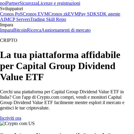
noi
Partner
Sicurezza
Licenze e registrazioni
Sviluppatori
Cronos PoS
Cronos EVM
Cronos zkEVM
Pay SDK
SDK agente
AI
MCP Servers
Trading Skill Repo
Impara
Impara
Bitcoin
Ricerca
Aggiornamenti di mercato
CRIPTO
La tua piattaforma affidabile
per Capital Group Dividend
Value ETF
Cerchi una piattaforma per Capital Group Dividend Value ETF in
Italia? Con l'app di Crypto.com compri, vendi e monitori Capital
Group Dividend Value ETF facilmente mentre esplori il mercato e
gestisci le tue criptovalute.
Iscriviti ora