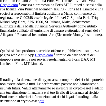
Il conto in contanti è fornito da Foris MT Limited. La carta Visa
Crypto.com
è emessa e promossa da Foris MT Limited ai sensi della
sua licenza Visa Principal Member (Issuing). Foris MT Limited è una
società a responsabilità limitata costituita a Malta, con numero di
registrazione C 90348 e sede legale al Level 7, Spinola Park, Triq
Mikiel Ang Borg, SPK 1000, St. Julians, Malta, debitamente
autorizzata dalla Malta Financial Services Authority come istituto
finanziario abilitato all’emissione di denaro elettronico ai sensi del 3°
Allegato al Financial Institutions Act (Electronic Money Institutions).
Qualsiasi altro prodotto o servizio offerto e pubblicizzato su questa
pagina web o sull’App
Crypto.com
è fornito da altre società del
gruppo e non rientra nei servizi regolamentati di Foris DAX MT
Limited o Foris MT Limited.
Il trading o la detenzione di crypto-asset comporta dei rischi e potrebbe
non essere adatto a tutti. Le performance passate non garantiscono
risultati futuri. Valuta attentamente se investire in crypto-asset è adatto
alla tua situazione finanziaria e al tuo livello di tolleranza al rischio.
Puoi trovare ulteriori informazioni sui rischi legati al trading o alla
detenzione di crypto-asset
qui
.