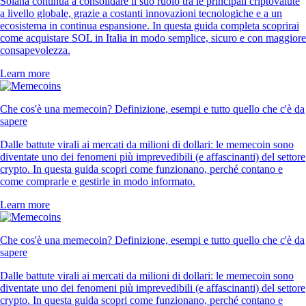
Solana continua a consolidare il suo ruolo tra le principali criptovalute
a livello globale, grazie a costanti innovazioni tecnologiche e a un
ecosistema in continua espansione. In questa guida completa scoprirai
come acquistare SOL in Italia in modo semplice, sicuro e con maggiore
consapevolezza.
Learn more
Che cos'è una memecoin? Definizione, esempi e tutto quello che c'è da
sapere
Dalle battute virali ai mercati da milioni di dollari: le memecoin sono
diventate uno dei fenomeni più imprevedibili (e affascinanti) del settore
crypto. In questa guida scopri come funzionano, perché contano e
come comprarle e gestirle in modo informato.
Learn more
Che cos'è una memecoin? Definizione, esempi e tutto quello che c'è da
sapere
Dalle battute virali ai mercati da milioni di dollari: le memecoin sono
diventate uno dei fenomeni più imprevedibili (e affascinanti) del settore
crypto. In questa guida scopri come funzionano, perché contano e