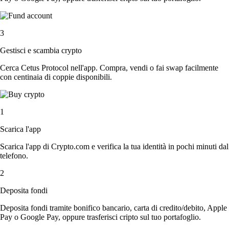
3
Gestisci e scambia crypto
Cerca Cetus Protocol nell'app. Compra, vendi o fai swap facilmente
con centinaia di coppie disponibili.
1
Scarica l'app
Scarica l'app di Crypto.com e verifica la tua identità in pochi minuti dal
telefono.
2
Deposita fondi
Deposita fondi tramite bonifico bancario, carta di credito/debito, Apple
Pay o Google Pay, oppure trasferisci cripto sul tuo portafoglio.