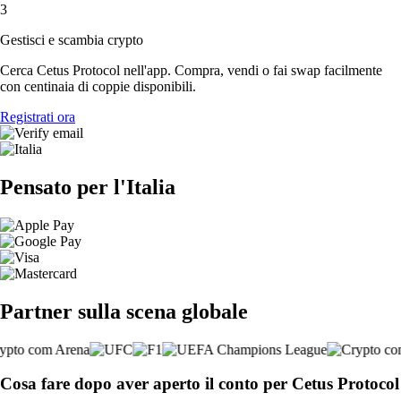
3
Gestisci e scambia crypto
Cerca Cetus Protocol nell'app. Compra, vendi o fai swap facilmente
con centinaia di coppie disponibili.
Registrati ora
Pensato per l'Italia
Partner sulla scena globale
Cosa fare dopo aver aperto il conto per Cetus Protocol