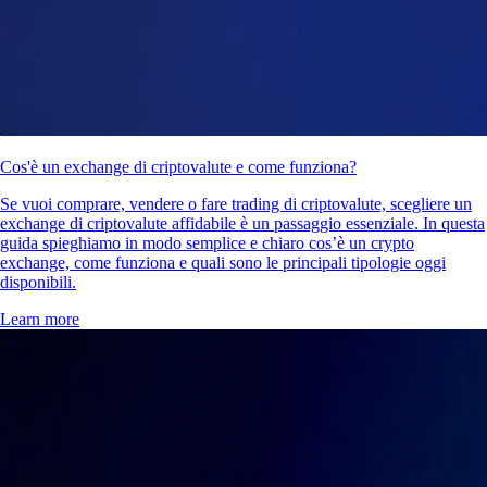
Cos'è un exchange di criptovalute e come funziona?
Se vuoi comprare, vendere o fare trading di criptovalute, scegliere un
exchange di criptovalute affidabile è un passaggio essenziale. In questa
guida spieghiamo in modo semplice e chiaro cos’è un crypto
exchange, come funziona e quali sono le principali tipologie oggi
disponibili.
Learn more