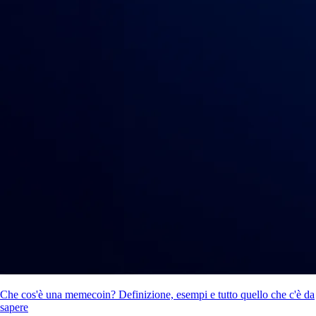
Che cos'è una memecoin? Definizione, esempi e tutto quello che c'è da
sapere