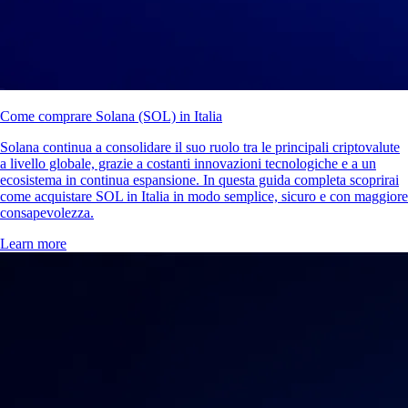
Come comprare Solana (SOL) in Italia
Solana continua a consolidare il suo ruolo tra le principali criptovalute
a livello globale, grazie a costanti innovazioni tecnologiche e a un
ecosistema in continua espansione. In questa guida completa scoprirai
come acquistare SOL in Italia in modo semplice, sicuro e con maggiore
consapevolezza.
Learn more