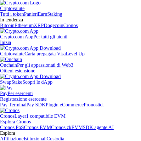
Criptovalute
Tutti i token
Panieri
Earn
Staking
In tendenza
Bitcoin
Ethereum
XRP
Dogecoin
Cronos
Crypto.com App
Per tutti gli utenti
Inizia
Criptovalute
Carta prepagata Visa
Level Up
Onchain
Per gli appassionati di Web3
Ottieni estensione
Swap
Stake
Scopri le dApp
Pay
Per esercenti
Registrazione esercente
Pay Terminal
Pay SDK
Plugin eCommerce
Pronostici
Cronos
Layer1 compatibile EVM
Esplora Cronos
Cronos PoS
Cronos EVM
Cronos zkEVM
SDK agente AI
Esplora
Affiliazione
Istituzionali
Custodia