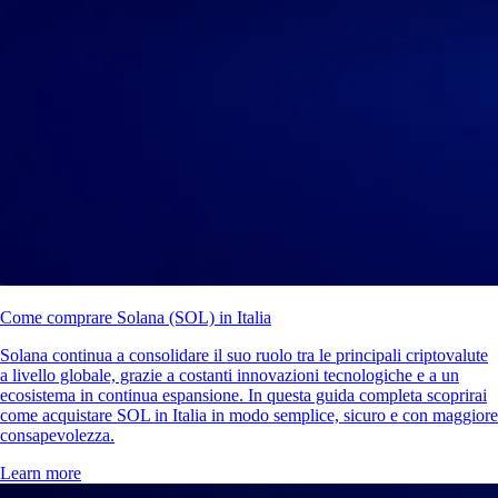
Come comprare Solana (SOL) in Italia
Solana continua a consolidare il suo ruolo tra le principali criptovalute
a livello globale, grazie a costanti innovazioni tecnologiche e a un
ecosistema in continua espansione. In questa guida completa scoprirai
come acquistare SOL in Italia in modo semplice, sicuro e con maggiore
consapevolezza.
Learn more