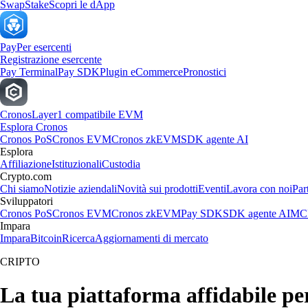
Swap
Stake
Scopri le dApp
Pay
Per esercenti
Registrazione esercente
Pay Terminal
Pay SDK
Plugin eCommerce
Pronostici
Cronos
Layer1 compatibile EVM
Esplora Cronos
Cronos PoS
Cronos EVM
Cronos zkEVM
SDK agente AI
Esplora
Affiliazione
Istituzionali
Custodia
Crypto.com
Chi siamo
Notizie aziendali
Novità sui prodotti
Eventi
Lavora con noi
Par
Sviluppatori
Cronos PoS
Cronos EVM
Cronos zkEVM
Pay SDK
SDK agente AI
MCP
Impara
Impara
Bitcoin
Ricerca
Aggiornamenti di mercato
CRIPTO
La tua piattaforma affidabile 