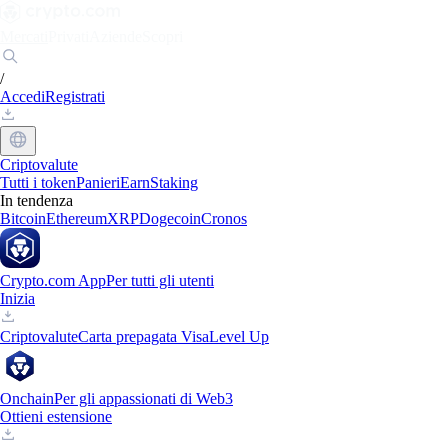
Mercati
Privati
Aziende
Scopri
/
Accedi
Registrati
Criptovalute
Tutti i token
Panieri
Earn
Staking
In tendenza
Bitcoin
Ethereum
XRP
Dogecoin
Cronos
Crypto.com App
Per tutti gli utenti
Inizia
Criptovalute
Carta prepagata Visa
Level Up
Onchain
Per gli appassionati di Web3
Ottieni estensione