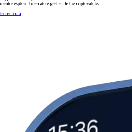
mentre esplori il mercato e gestisci le tue criptovalute.
Iscriviti ora