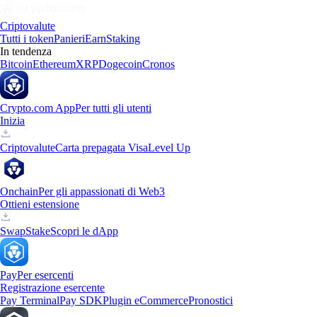
Criptovalute
Tutti i token
Panieri
Earn
Staking
In tendenza
Bitcoin
Ethereum
XRP
Dogecoin
Cronos
Crypto.com App
Per tutti gli utenti
Inizia
Criptovalute
Carta prepagata Visa
Level Up
Onchain
Per gli appassionati di Web3
Ottieni estensione
Swap
Stake
Scopri le dApp
Pay
Per esercenti
Registrazione esercente
Pay Terminal
Pay SDK
Plugin eCommerce
Pronostici