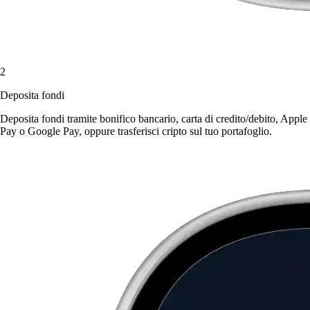
2
Deposita fondi
Deposita fondi tramite bonifico bancario, carta di credito/debito, Apple
Pay o Google Pay, oppure trasferisci cripto sul tuo portafoglio.