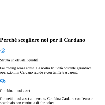
Perché scegliere noi per il Cardano
Sfrutta un'elevata liquidità
Fai trading senza attese. La nostra liquidità costante garantisce
operazioni in Cardano rapide e con tariffe trasparenti.
Combina i tuoi asset
Connetti i tuoi asset al mercato. Combina Cardano con l'euro o
scambialo con centinaia di altri token.