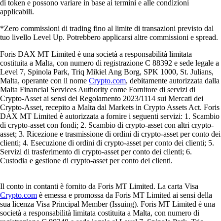
di token e possono variare in base ai termini e alle condizioni
applicabili.
*Zero commissioni di trading fino al limite di transazioni previsto dal
tuo livello Level Up. Potrebbero applicarsi altre commissioni e spread.
Foris DAX MT Limited è una società a responsabilità limitata
costituita a Malta, con numero di registrazione C 88392 e sede legale a
Level 7, Spinola Park, Triq Mikiel Ang Borg, SPK 1000, St. Julians,
Malta, operante con il nome
Crypto.com
, debitamente autorizzata dalla
Malta Financial Services Authority come Fornitore di servizi di
Crypto-Asset ai sensi del Regolamento 2023/1114 sui Mercati dei
Crypto-Asset, recepito a Malta dal Markets in Crypto Assets Act. Foris
DAX MT Limited è autorizzata a fornire i seguenti servizi: 1. Scambio
di crypto-asset con fondi; 2. Scambio di crypto-asset con altri crypto-
asset; 3. Ricezione e trasmissione di ordini di crypto-asset per conto dei
clienti; 4. Esecuzione di ordini di crypto-asset per conto dei clienti; 5.
Servizi di trasferimento di crypto-asset per conto dei clienti; 6.
Custodia e gestione di crypto-asset per conto dei clienti.
Il conto in contanti è fornito da Foris MT Limited. La carta Visa
Crypto.com
è emessa e promossa da Foris MT Limited ai sensi della
sua licenza Visa Principal Member (Issuing). Foris MT Limited è una
società a responsabilità limitata costituita a Malta, con numero di