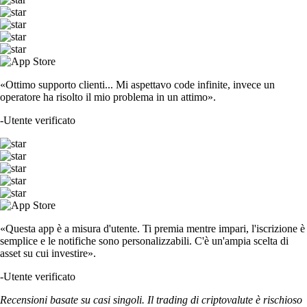
«Ottimo supporto clienti... Mi aspettavo code infinite, invece un
operatore ha risolto il mio problema in un attimo».
-
Utente verificato
«Questa app è a misura d'utente. Ti premia mentre impari, l'iscrizione è
semplice e le notifiche sono personalizzabili. C'è un'ampia scelta di
asset su cui investire».
-
Utente verificato
Recensioni basate su casi singoli. Il trading di criptovalute è rischioso