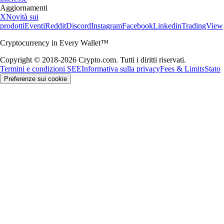
Aggiornamenti
X
Novità sui
prodotti
Eventi
Reddit
Discord
Instagram
Facebook
Linkedin
TradingView
Cryptocurrency in Every Wallet™
Copyright © 2018-2026 Crypto.com. Tutti i diritti riservati.
Termini e condizioni SEE
Informativa sulla privacy
Fees & Limits
Stato
Preferenze sui cookie