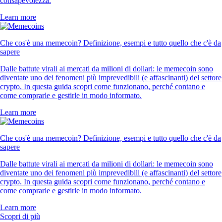
consapevolezza.
Learn more
Che cos'è una memecoin? Definizione, esempi e tutto quello che c'è da
sapere
Dalle battute virali ai mercati da milioni di dollari: le memecoin sono
diventate uno dei fenomeni più imprevedibili (e affascinanti) del settore
crypto. In questa guida scopri come funzionano, perché contano e
come comprarle e gestirle in modo informato.
Learn more
Che cos'è una memecoin? Definizione, esempi e tutto quello che c'è da
sapere
Dalle battute virali ai mercati da milioni di dollari: le memecoin sono
diventate uno dei fenomeni più imprevedibili (e affascinanti) del settore
crypto. In questa guida scopri come funzionano, perché contano e
come comprarle e gestirle in modo informato.
Learn more
Scopri di più