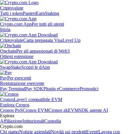
Criptovalute
Tutti i token
Panieri
Earn
Staking
Crypto.com App
Per tutti gli utenti
Inizia
Criptovalute
Carta prepagata Visa
Level Up
Onchain
Per gli appassionati di Web3
Ottieni estensione
Swap
Stake
Scopri le dApp
Pay
Per esercenti
Registrazione esercente
Pay Terminal
Pay SDK
Plugin eCommerce
Pronostici
Cronos
Layer1 compatibile EVM
Esplora Cronos
Cronos PoS
Cronos EVM
Cronos zkEVM
SDK agente AI
Esplora
Affiliazione
Istituzionali
Custodia
Crypto.com
Chi siamo
Notizie aziendali
Novità sui prodotti
Eventi
Lavora con