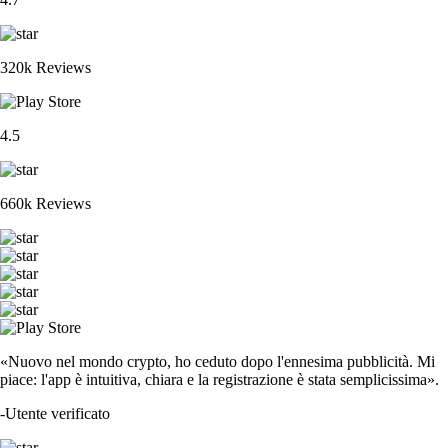
320k Reviews
4.5
660k Reviews
«Nuovo nel mondo crypto, ho ceduto dopo l'ennesima pubblicità. Mi
piace: l'app è intuitiva, chiara e la registrazione è stata semplicissima».
-
Utente verificato