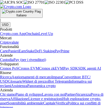
Italiano
|
USD
Prodotti
Crypto.com App
Onchain
Level Up
Mercati
Criptovalute
Funzionalità
Carte
Panieri
Earn
Stake
DeFi Staking
Pay
Prime
Aziende
Custodia
Pay (per i rivenditori)
Sviluppatori
Cronos PoS
Cronos EVM
Cronos zkEVM
Pay SDK
SDK agenti AI
Risorse
Ricerca
Aggiornamenti di mercato
Impara
Convertitore BTC/
USD
Glossario
Widget di prezzo
Bot Telegram
Informativa sui
reclami
Assistenza
Panoramica crypto
Azienda
Chi siamo
Piano di sviluppo
Lavora con noi
Partner
Sicurezza
Prova di
riserva
Affiliazione
Licenze e registrazioni
Hub esplorazione crypto-
asset
Sostenibilità ambientale
Capitale
Verifica
Politica sui conflitti di
interesse