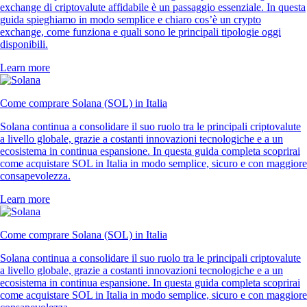
exchange di criptovalute affidabile è un passaggio essenziale. In questa
guida spieghiamo in modo semplice e chiaro cos’è un crypto
exchange, come funziona e quali sono le principali tipologie oggi
disponibili.
Learn more
Come comprare Solana (SOL) in Italia
Solana continua a consolidare il suo ruolo tra le principali criptovalute
a livello globale, grazie a costanti innovazioni tecnologiche e a un
ecosistema in continua espansione. In questa guida completa scoprirai
come acquistare SOL in Italia in modo semplice, sicuro e con maggiore
consapevolezza.
Learn more
Come comprare Solana (SOL) in Italia
Solana continua a consolidare il suo ruolo tra le principali criptovalute
a livello globale, grazie a costanti innovazioni tecnologiche e a un
ecosistema in continua espansione. In questa guida completa scoprirai
come acquistare SOL in Italia in modo semplice, sicuro e con maggiore