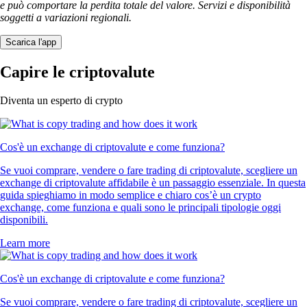
e può comportare la perdita totale del valore. Servizi e disponibilità
soggetti a variazioni regionali.
Scarica l'app
Capire le criptovalute
Diventa un esperto di crypto
Cos'è un exchange di criptovalute e come funziona?
Se vuoi comprare, vendere o fare trading di criptovalute, scegliere un
exchange di criptovalute affidabile è un passaggio essenziale. In questa
guida spieghiamo in modo semplice e chiaro cos’è un crypto
exchange, come funziona e quali sono le principali tipologie oggi
disponibili.
Learn more
Cos'è un exchange di criptovalute e come funziona?
Se vuoi comprare, vendere o fare trading di criptovalute, scegliere un