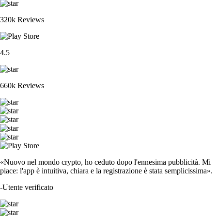
320k Reviews
4.5
660k Reviews
«Nuovo nel mondo crypto, ho ceduto dopo l'ennesima pubblicità. Mi
piace: l'app è intuitiva, chiara e la registrazione è stata semplicissima».
-
Utente verificato