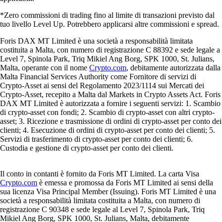
*Zero commissioni di trading fino al limite di transazioni previsto dal
tuo livello Level Up. Potrebbero applicarsi altre commissioni e spread.
Foris DAX MT Limited è una società a responsabilità limitata
costituita a Malta, con numero di registrazione C 88392 e sede legale a
Level 7, Spinola Park, Triq Mikiel Ang Borg, SPK 1000, St. Julians,
Malta, operante con il nome
Crypto.com
, debitamente autorizzata dalla
Malta Financial Services Authority come Fornitore di servizi di
Crypto-Asset ai sensi del Regolamento 2023/1114 sui Mercati dei
Crypto-Asset, recepito a Malta dal Markets in Crypto Assets Act. Foris
DAX MT Limited è autorizzata a fornire i seguenti servizi: 1. Scambio
di crypto-asset con fondi; 2. Scambio di crypto-asset con altri crypto-
asset; 3. Ricezione e trasmissione di ordini di crypto-asset per conto dei
clienti; 4. Esecuzione di ordini di crypto-asset per conto dei clienti; 5.
Servizi di trasferimento di crypto-asset per conto dei clienti; 6.
Custodia e gestione di crypto-asset per conto dei clienti.
Il conto in contanti è fornito da Foris MT Limited. La carta Visa
Crypto.com
è emessa e promossa da Foris MT Limited ai sensi della
sua licenza Visa Principal Member (Issuing). Foris MT Limited è una
società a responsabilità limitata costituita a Malta, con numero di
registrazione C 90348 e sede legale al Level 7, Spinola Park, Triq
Mikiel Ang Borg, SPK 1000, St. Julians, Malta, debitamente