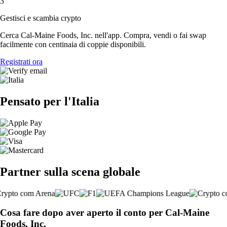
3
Gestisci e scambia crypto
Cerca Cal-Maine Foods, Inc. nell'app. Compra, vendi o fai swap
facilmente con centinaia di coppie disponibili.
Registrati ora
Pensato per l'Italia
Partner sulla scena globale
Cosa fare dopo aver aperto il conto per Cal-Maine
Foods, Inc.