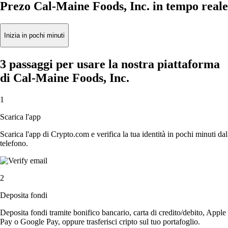
Prezo Cal-Maine Foods, Inc. in tempo reale
Inizia in pochi minuti
3 passaggi per usare la nostra piattaforma
di Cal-Maine Foods, Inc.
1
Scarica l'app
Scarica l'app di Crypto.com e verifica la tua identità in pochi minuti dal
telefono.
2
Deposita fondi
Deposita fondi tramite bonifico bancario, carta di credito/debito, Apple
Pay o Google Pay, oppure trasferisci cripto sul tuo portafoglio.