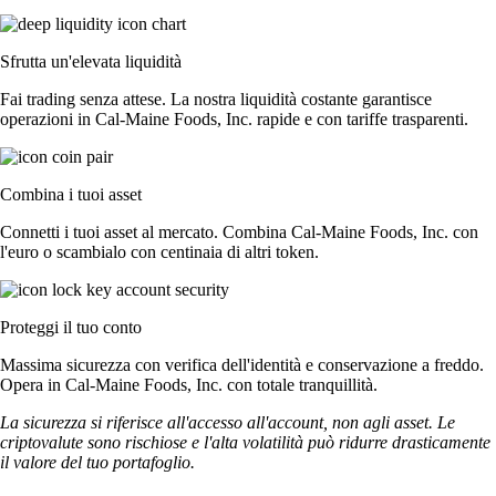
Sfrutta un'elevata liquidità
Fai trading senza attese. La nostra liquidità costante garantisce
operazioni in Cal-Maine Foods, Inc. rapide e con tariffe trasparenti.
Combina i tuoi asset
Connetti i tuoi asset al mercato. Combina Cal-Maine Foods, Inc. con
l'euro o scambialo con centinaia di altri token.
Proteggi il tuo conto
Massima sicurezza con verifica dell'identità e conservazione a freddo.
Opera in Cal-Maine Foods, Inc. con totale tranquillità.
La sicurezza si riferisce all'accesso all'account, non agli asset. Le
criptovalute sono rischiose e l'alta volatilità può ridurre drasticamente
il valore del tuo portafoglio.