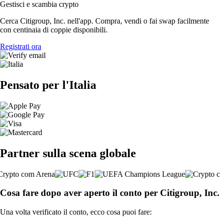
Gestisci e scambia crypto
Cerca Citigroup, Inc. nell'app. Compra, vendi o fai swap facilmente
con centinaia di coppie disponibili.
Registrati ora
Pensato per l'Italia
Partner sulla scena globale
Cosa fare dopo aver aperto il conto per Citigroup, Inc.
Una volta verificato il conto, ecco cosa puoi fare: