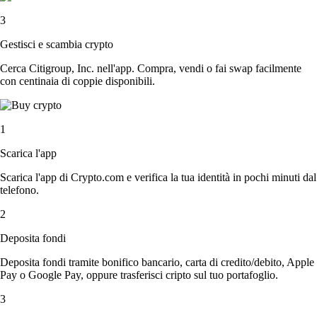
3
Gestisci e scambia crypto
Cerca Citigroup, Inc. nell'app. Compra, vendi o fai swap facilmente
con centinaia di coppie disponibili.
1
Scarica l'app
Scarica l'app di Crypto.com e verifica la tua identità in pochi minuti dal
telefono.
2
Deposita fondi
Deposita fondi tramite bonifico bancario, carta di credito/debito, Apple
Pay o Google Pay, oppure trasferisci cripto sul tuo portafoglio.
3