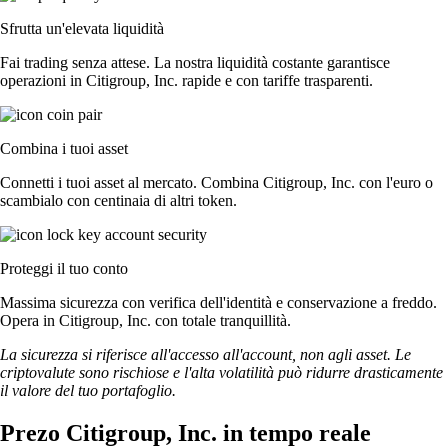
Sfrutta un'elevata liquidità
Fai trading senza attese. La nostra liquidità costante garantisce
operazioni in Citigroup, Inc. rapide e con tariffe trasparenti.
Combina i tuoi asset
Connetti i tuoi asset al mercato. Combina Citigroup, Inc. con l'euro o
scambialo con centinaia di altri token.
Proteggi il tuo conto
Massima sicurezza con verifica dell'identità e conservazione a freddo.
Opera in Citigroup, Inc. con totale tranquillità.
La sicurezza si riferisce all'accesso all'account, non agli asset. Le
criptovalute sono rischiose e l'alta volatilità può ridurre drasticamente
il valore del tuo portafoglio.
Prezo Citigroup, Inc. in tempo reale