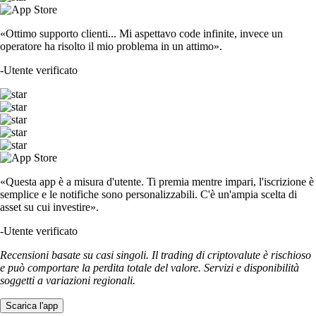
«Ottimo supporto clienti... Mi aspettavo code infinite, invece un
operatore ha risolto il mio problema in un attimo».
-
Utente verificato
«Questa app è a misura d'utente. Ti premia mentre impari, l'iscrizione è
semplice e le notifiche sono personalizzabili. C'è un'ampia scelta di
asset su cui investire».
-
Utente verificato
Recensioni basate su casi singoli. Il trading di criptovalute è rischioso
e può comportare la perdita totale del valore. Servizi e disponibilità
soggetti a variazioni regionali.
Scarica l'app