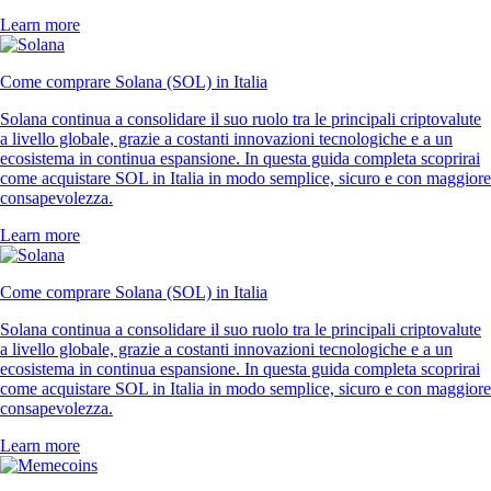
Learn more
Come comprare Solana (SOL) in Italia
Solana continua a consolidare il suo ruolo tra le principali criptovalute
a livello globale, grazie a costanti innovazioni tecnologiche e a un
ecosistema in continua espansione. In questa guida completa scoprirai
come acquistare SOL in Italia in modo semplice, sicuro e con maggiore
consapevolezza.
Learn more
Come comprare Solana (SOL) in Italia
Solana continua a consolidare il suo ruolo tra le principali criptovalute
a livello globale, grazie a costanti innovazioni tecnologiche e a un
ecosistema in continua espansione. In questa guida completa scoprirai
come acquistare SOL in Italia in modo semplice, sicuro e con maggiore
consapevolezza.
Learn more