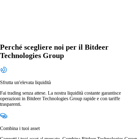
Perché scegliere noi per il Bitdeer
Technologies Group
Sfrutta un'elevata liquidità
Fai trading senza attese. La nostra liquidità costante garantisce
operazioni in Bitdeer Technologies Group rapide e con tariffe
trasparenti.
Combina i tuoi asset
Connetti i tuoi asset al mercato. Combina Bitdeer Technologies Group