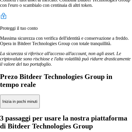
con l'euro o scambialo con centinaia di altri token.
Proteggi il tuo conto
Massima sicurezza con verifica dell'identità e conservazione a freddo.
Opera in Bitdeer Technologies Group con totale tranquillità.
La sicurezza si riferisce all'accesso all'account, non agli asset. Le
criptovalute sono rischiose e l'alta volatilità può ridurre drasticamente
il valore del tuo portafoglio.
Prezo Bitdeer Technologies Group in
tempo reale
Inizia in pochi minuti
3 passaggi per usare la nostra piattaforma
di Bitdeer Technologies Group