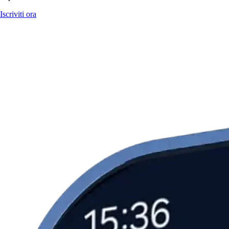
Iscriviti ora