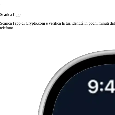
1
Scarica l'app
Scarica l'app di Crypto.com e verifica la tua identità in pochi minuti dal
telefono.