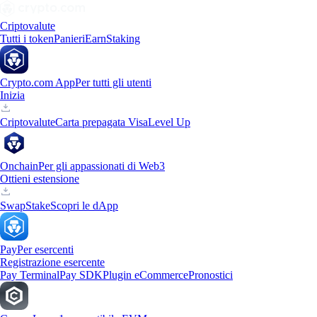
Criptovalute
Tutti i token
Panieri
Earn
Staking
Crypto.com App
Per tutti gli utenti
Inizia
Criptovalute
Carta prepagata Visa
Level Up
Onchain
Per gli appassionati di Web3
Ottieni estensione
Swap
Stake
Scopri le dApp
Pay
Per esercenti
Registrazione esercente
Pay Terminal
Pay SDK
Plugin eCommerce
Pronostici