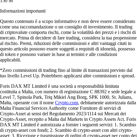
150 M
Informazioni importanti
Questo contenuto è a scopo informativo e non deve essere considerato
come una raccomandazione o un consiglio di investimento. Il trading
di criptovalute comporta rischi, come la volatilità dei prezzi e i rischi di
mercato. Prima di decidere di fare trading, considera la tua propensione
al rischio. Premi, riduzioni delle commissioni e altri vantaggi citati in
questo articolo possono essere soggetti a requisiti di idoneità, possesso
di token e possono variare in base ai termini e alle condizioni
applicabili.
*Zero commissioni di trading fino al limite di transazioni previsto dal
tuo livello Level Up. Potrebbero applicarsi altre commissioni e spread.
Foris DAX MT Limited è una società a responsabilità limitata
costituita a Malta, con numero di registrazione C 88392 e sede legale a
Level 7, Spinola Park, Triq Mikiel Ang Borg, SPK 1000, St. Julians,
Malta, operante con il nome
Crypto.com
, debitamente autorizzata dalla
Malta Financial Services Authority come Fornitore di servizi di
Crypto-Asset ai sensi del Regolamento 2023/1114 sui Mercati dei
Crypto-Asset, recepito a Malta dal Markets in Crypto Assets Act. Foris
DAX MT Limited è autorizzata a fornire i seguenti servizi: 1. Scambio
di crypto-asset con fondi; 2. Scambio di crypto-asset con altri crypto-
asset; 3. Ricezione e trasmissione di ordini di crypto-asset per conto dei