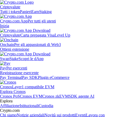
Criptovalute
Tutti i token
Panieri
Earn
Staking
Crypto.com App
Per tutti gli utenti
Inizia
Criptovalute
Carta prepagata Visa
Level Up
Onchain
Per gli appassionati di Web3
Ottieni estensione
Swap
Stake
Scopri le dApp
Pay
Per esercenti
Registrazione esercente
Pay Terminal
Pay SDK
Plugin eCommerce
Cronos
Layer1 compatibile EVM
Esplora Cronos
Cronos PoS
Cronos EVM
Cronos zkEVM
SDK agente AI
Esplora
Affiliazione
Istituzionali
Custodia
Crypto.com
Chi siamo
Notizie aziendali
Novità sui prodotti
Eventi
Lavora con