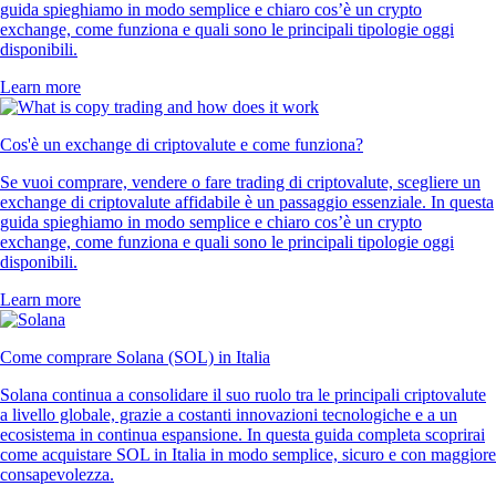
guida spieghiamo in modo semplice e chiaro cos’è un crypto
exchange, come funziona e quali sono le principali tipologie oggi
disponibili.
Learn more
Cos'è un exchange di criptovalute e come funziona?
Se vuoi comprare, vendere o fare trading di criptovalute, scegliere un
exchange di criptovalute affidabile è un passaggio essenziale. In questa
guida spieghiamo in modo semplice e chiaro cos’è un crypto
exchange, come funziona e quali sono le principali tipologie oggi
disponibili.
Learn more
Come comprare Solana (SOL) in Italia
Solana continua a consolidare il suo ruolo tra le principali criptovalute
a livello globale, grazie a costanti innovazioni tecnologiche e a un
ecosistema in continua espansione. In questa guida completa scoprirai
come acquistare SOL in Italia in modo semplice, sicuro e con maggiore
consapevolezza.