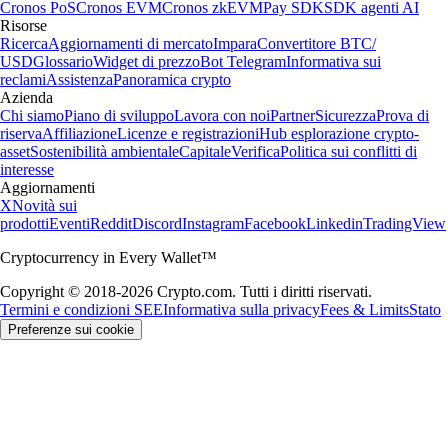
Cronos PoS
Cronos EVM
Cronos zkEVM
Pay SDK
SDK agenti AI
Risorse
Ricerca
Aggiornamenti di mercato
Impara
Convertitore BTC/
USD
Glossario
Widget di prezzo
Bot Telegram
Informativa sui
reclami
Assistenza
Panoramica crypto
Azienda
Chi siamo
Piano di sviluppo
Lavora con noi
Partner
Sicurezza
Prova di
riserva
Affiliazione
Licenze e registrazioni
Hub esplorazione crypto-
asset
Sostenibilità ambientale
Capitale
Verifica
Politica sui conflitti di
interesse
Aggiornamenti
X
Novità sui
prodotti
Eventi
Reddit
Discord
Instagram
Facebook
Linkedin
TradingView
Cryptocurrency in Every Wallet™
Copyright © 2018-2026 Crypto.com. Tutti i diritti riservati.
Termini e condizioni SEE
Informativa sulla privacy
Fees & Limits
Stato
Preferenze sui cookie