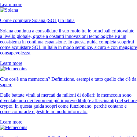
Learn more
Come comprare Solana (SOL) in Italia
Solana continua a consolidare il suo ruolo tra le principali criptovalute
a livello globale, grazie a costanti innovazioni tecnologiche e a un
ecosistema in continua espansione. In questa guida completa scoprirai
come acquistare SOL in Italia in modo semplice, sicuro e con maggiore
consapevolezza.
Learn more
Che cos'è una memecoin? Definizione, esempi e tutto quello che c'è da
sapere
Dalle battute virali ai mercati da milioni di dollari: le memecoin sono
diventate uno dei fenomeni più imprevedibili (e affascinanti) del settore
crypto. In questa guida scopri come funzionano, perché contano e
come comprarle e gestirle in modo informato.
Learn more