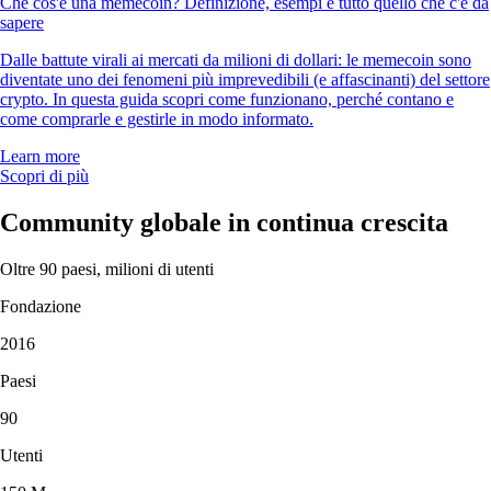
Che cos'è una memecoin? Definizione, esempi e tutto quello che c'è da
sapere
Dalle battute virali ai mercati da milioni di dollari: le memecoin sono
diventate uno dei fenomeni più imprevedibili (e affascinanti) del settore
crypto. In questa guida scopri come funzionano, perché contano e
come comprarle e gestirle in modo informato.
Learn more
Scopri di più
Community globale in continua crescita
Oltre 90 paesi, milioni di utenti
Fondazione
2016
Paesi
90
Utenti