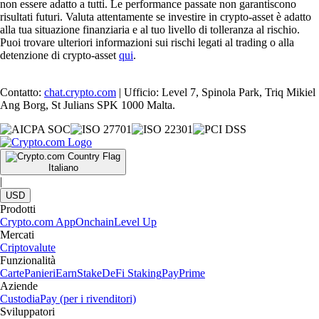
non essere adatto a tutti. Le performance passate non garantiscono
risultati futuri. Valuta attentamente se investire in crypto-asset è adatto
alla tua situazione finanziaria e al tuo livello di tolleranza al rischio.
Puoi trovare ulteriori informazioni sui rischi legati al trading o alla
detenzione di crypto-asset
qui
.
Contatto:
chat.crypto.com
| Ufficio: Level 7, Spinola Park, Triq Mikiel
Ang Borg, St Julians SPK 1000 Malta.
Italiano
|
USD
Prodotti
Crypto.com App
Onchain
Level Up
Mercati
Criptovalute
Funzionalità
Carte
Panieri
Earn
Stake
DeFi Staking
Pay
Prime
Aziende
Custodia
Pay (per i rivenditori)
Sviluppatori