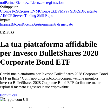
noi
Partner
Sicurezza
Licenze e registrazioni
Sviluppatori
Cronos PoS
Cronos EVM
Cronos zkEVM
Pay SDK
SDK agente
AI
MCP Servers
Trading Skill Repo
Impara
Impara
Bitcoin
Ricerca
Aggiornamenti di mercato
CRIPTO
La tua piattaforma affidabile
per Invesco BulletShares 2028
Corporate Bond ETF
Cerchi una piattaforma per Invesco BulletShares 2028 Corporate Bond
ETF in Italia? Con l'app di Crypto.com compri, vendi e monitori
Invesco BulletShares 2028 Corporate Bond ETF facilmente mentre
esplori il mercato e gestisci le tue criptovalute.
Iscriviti ora