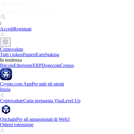
Mercati
Privati
Aziende
Scopri
/
Accedi
Registrati
Criptovalute
Tutti i token
Panieri
Earn
Staking
In tendenza
Bitcoin
Ethereum
XRP
Dogecoin
Cronos
Crypto.com App
Per tutti gli utenti
Inizia
Criptovalute
Carta prepagata Visa
Level Up
Onchain
Per gli appassionati di Web3
Ottieni estensione