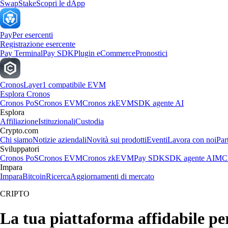
Swap
Stake
Scopri le dApp
Pay
Per esercenti
Registrazione esercente
Pay Terminal
Pay SDK
Plugin eCommerce
Pronostici
Cronos
Layer1 compatibile EVM
Esplora Cronos
Cronos PoS
Cronos EVM
Cronos zkEVM
SDK agente AI
Esplora
Affiliazione
Istituzionali
Custodia
Crypto.com
Chi siamo
Notizie aziendali
Novità sui prodotti
Eventi
Lavora con noi
Par
Sviluppatori
Cronos PoS
Cronos EVM
Cronos zkEVM
Pay SDK
SDK agente AI
MCP
Impara
Impara
Bitcoin
Ricerca
Aggiornamenti di mercato
CRIPTO
La tua piattaforma affidabile p