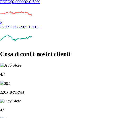
PEPE
$
0.000002
-0.59
%
P
POL
$
0.065207
+
1.00
%
Cosa diconi i nostri clienti
4.7
320k Reviews
4.5