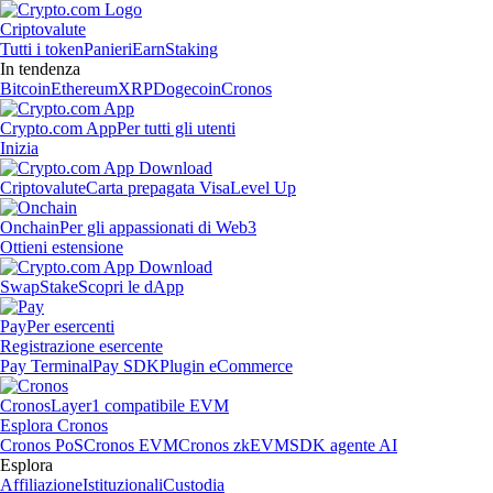
Criptovalute
Tutti i token
Panieri
Earn
Staking
In tendenza
Bitcoin
Ethereum
XRP
Dogecoin
Cronos
Crypto.com App
Per tutti gli utenti
Inizia
Criptovalute
Carta prepagata Visa
Level Up
Onchain
Per gli appassionati di Web3
Ottieni estensione
Swap
Stake
Scopri le dApp
Pay
Per esercenti
Registrazione esercente
Pay Terminal
Pay SDK
Plugin eCommerce
Cronos
Layer1 compatibile EVM
Esplora Cronos
Cronos PoS
Cronos EVM
Cronos zkEVM
SDK agente AI
Esplora
Affiliazione
Istituzionali
Custodia