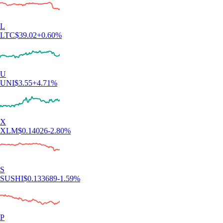
L
LTC
$
39.02
+
0.60
%
U
UNI
$
3.55
+
4.71
%
X
XLM
$
0.14026
-2.80
%
S
SUSHI
$
0.133689
-1.59
%
P