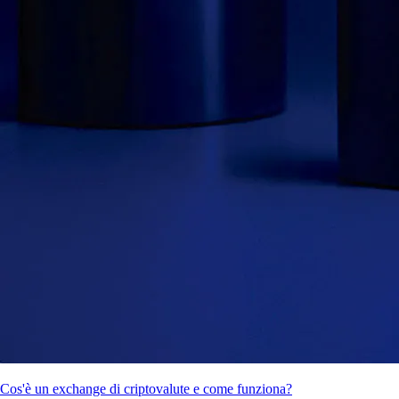
Cos'è un exchange di criptovalute e come funziona?