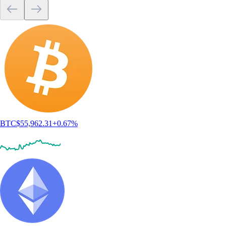
BTC
$
55,962.31
+
0.67
%