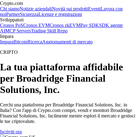
Crypto.com
Chi siamo
Notizie aziendali
Novità sui prodotti
Eventi
Lavora con
noi
Partner
Sicurezza
Licenze e registrazioni
Sviluppatori
Cronos PoS
Cronos EVM
Cronos zkEVM
Pay SDK
SDK agente
AI
MCP Servers
Trading Skill Repo
Impara
Impara
Bitcoin
Ricerca
Aggiornamenti di mercato
CRIPTO
La tua piattaforma affidabile
per Broadridge Financial
Solutions, Inc.
Cerchi una piattaforma per Broadridge Financial Solutions, Inc. in
Italia? Con l'app di Crypto.com compri, vendi e monitori Broadridge
Financial Solutions, Inc. facilmente mentre esplori il mercato e gestisci
le tue criptovalute.
Iscriviti ora