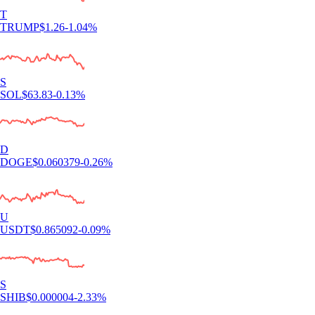
T
TRUMP
$
1.26
-1.04
%
S
SOL
$
63.83
-0.13
%
D
DOGE
$
0.060379
-0.26
%
U
USDT
$
0.865092
-0.09
%
S
SHIB
$
0.000004
-2.33
%