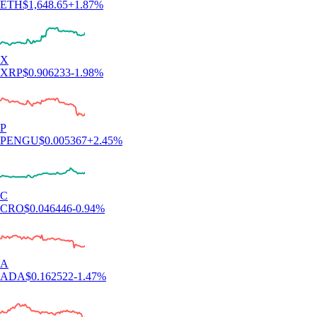
ETH
$
1,648.65
+
1.87
%
X
XRP
$
0.906233
-1.98
%
P
PENGU
$
0.005367
+
2.45
%
C
CRO
$
0.046446
-0.94
%
A
ADA
$
0.162522
-1.47
%