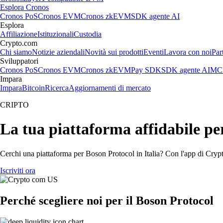
Esplora Cronos
Cronos PoS
Cronos EVM
Cronos zkEVM
SDK agente AI
Esplora
Affiliazione
Istituzionali
Custodia
Crypto.com
Chi siamo
Notizie aziendali
Novità sui prodotti
Eventi
Lavora con noi
Par
Sviluppatori
Cronos PoS
Cronos EVM
Cronos zkEVM
Pay SDK
SDK agente AI
MCP
Impara
Impara
Bitcoin
Ricerca
Aggiornamenti di mercato
CRIPTO
La tua piattaforma affidabile pe
Cerchi una piattaforma per Boson Protocol in Italia? Con l'app di Crypt
Iscriviti ora
Perché scegliere noi per il Boson Protocol