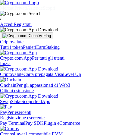
Mercati
Privati
Aziende
Scopri
/
Accedi
Registrati
Criptovalute
Tutti i token
Panieri
Earn
Staking
Crypto.com App
Per tutti gli utenti
Inizia
Criptovalute
Carta prepagata Visa
Level Up
Onchain
Per gli appassionati di Web3
Ottieni estensione
Swap
Stake
Scopri le dApp
Pay
Per esercenti
Registrazione esercente
Pay Terminal
Pay SDK
Plugin eCommerce
Cronos
Layer1 compatibile EVM