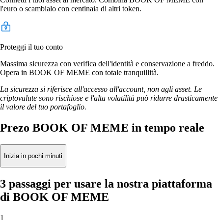
l'euro o scambialo con centinaia di altri token.
Proteggi il tuo conto
Massima sicurezza con verifica dell'identità e conservazione a freddo.
Opera in BOOK OF MEME con totale tranquillità.
La sicurezza si riferisce all'accesso all'account, non agli asset. Le
criptovalute sono rischiose e l'alta volatilità può ridurre drasticamente
il valore del tuo portafoglio.
Prezo BOOK OF MEME in tempo reale
Inizia in pochi minuti
3 passaggi per usare la nostra piattaforma
di BOOK OF MEME
1