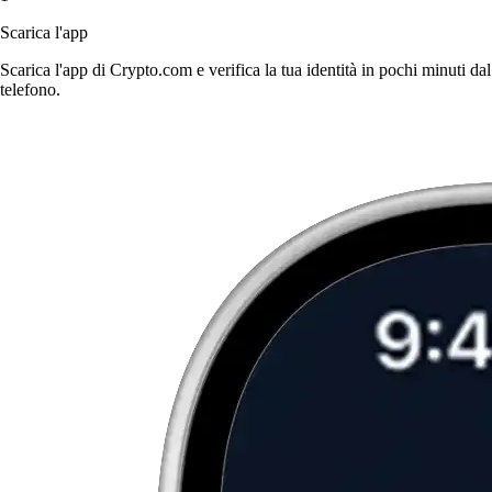
Scarica l'app
Scarica l'app di Crypto.com e verifica la tua identità in pochi minuti dal
telefono.