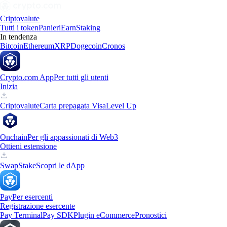
Criptovalute
Tutti i token
Panieri
Earn
Staking
In tendenza
Bitcoin
Ethereum
XRP
Dogecoin
Cronos
Crypto.com App
Per tutti gli utenti
Inizia
Criptovalute
Carta prepagata Visa
Level Up
Onchain
Per gli appassionati di Web3
Ottieni estensione
Swap
Stake
Scopri le dApp
Pay
Per esercenti
Registrazione esercente
Pay Terminal
Pay SDK
Plugin eCommerce
Pronostici