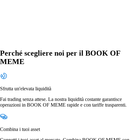
Perché scegliere noi per il BOOK OF
MEME
Sfrutta un'elevata liquidità
Fai trading senza attese. La nostra liquidità costante garantisce
operazioni in BOOK OF MEME rapide e con tariffe trasparenti.
Combina i tuoi asset
Connetti i tuoi asset al mercato. Combina BOOK OF MEME con