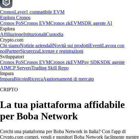
Cronos
Layer1 compatibile EVM
Esplora Cronos
Cronos PoS
Cronos EVM
Cronos zkEVM
SDK agente AI
Esplora
Affiliazione
Istituzionali
Custodia
Crypto.com
Chi siamo
Notizie aziendali
Novità sui prodotti
Eventi
Lavora con
noi
Partner
Sicurezza
Licenze e registrazioni
Sviluppatori
Cronos PoS
Cronos EVM
Cronos zkEVM
Pay SDK
SDK agente
AI
MCP Servers
Trading Skill Repo
Impara
Impara
Bitcoin
Ricerca
Aggiornamenti di mercato
CRIPTO
La tua piattaforma affidabile
per Boba Network
Cerchi una piattaforma per Boba Network in Italia? Con l'app di
Crypto.com compri, vendi e monitori Boba Network facilmente mentre