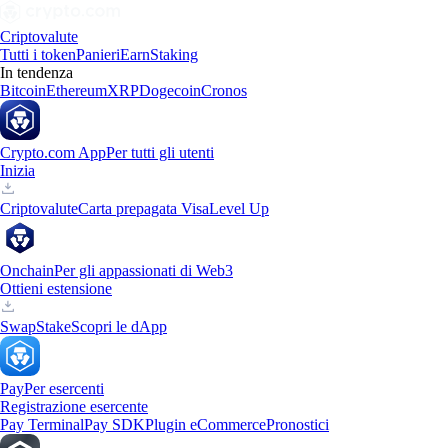
Criptovalute
Tutti i token
Panieri
Earn
Staking
In tendenza
Bitcoin
Ethereum
XRP
Dogecoin
Cronos
Crypto.com App
Per tutti gli utenti
Inizia
Criptovalute
Carta prepagata Visa
Level Up
Onchain
Per gli appassionati di Web3
Ottieni estensione
Swap
Stake
Scopri le dApp
Pay
Per esercenti
Registrazione esercente
Pay Terminal
Pay SDK
Plugin eCommerce
Pronostici