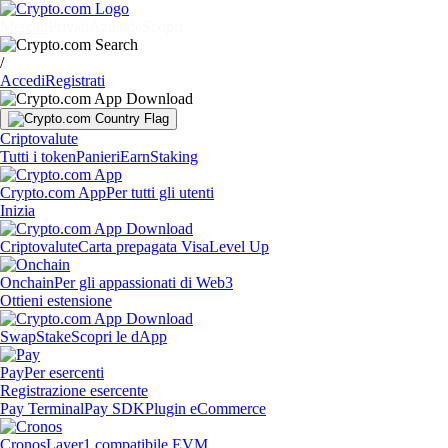
Mercati
Privati
Aziende
Scopri
/
Accedi
Registrati
Criptovalute
Tutti i token
Panieri
Earn
Staking
Crypto.com App
Per tutti gli utenti
Inizia
Criptovalute
Carta prepagata Visa
Level Up
Onchain
Per gli appassionati di Web3
Ottieni estensione
Swap
Stake
Scopri le dApp
Pay
Per esercenti
Registrazione esercente
Pay Terminal
Pay SDK
Plugin eCommerce
Cronos
Layer1 compatibile EVM