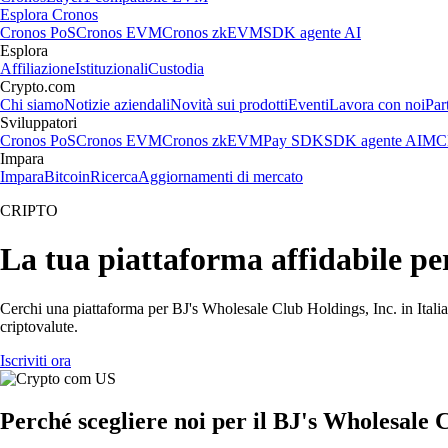
Esplora Cronos
Cronos PoS
Cronos EVM
Cronos zkEVM
SDK agente AI
Esplora
Affiliazione
Istituzionali
Custodia
Crypto.com
Chi siamo
Notizie aziendali
Novità sui prodotti
Eventi
Lavora con noi
Par
Sviluppatori
Cronos PoS
Cronos EVM
Cronos zkEVM
Pay SDK
SDK agente AI
MCP
Impara
Impara
Bitcoin
Ricerca
Aggiornamenti di mercato
CRIPTO
La tua piattaforma affidabile pe
Cerchi una piattaforma per BJ's Wholesale Club Holdings, Inc. in Italia
criptovalute.
Iscriviti ora
Perché scegliere noi per il BJ's Wholesale 