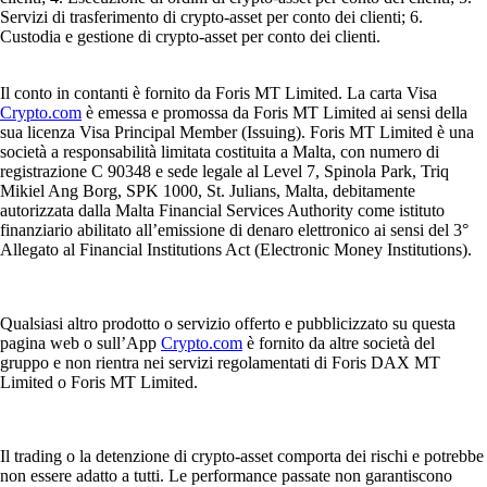
Servizi di trasferimento di crypto-asset per conto dei clienti; 6.
Custodia e gestione di crypto-asset per conto dei clienti.
Il conto in contanti è fornito da Foris MT Limited. La carta Visa
Crypto.com
è emessa e promossa da Foris MT Limited ai sensi della
sua licenza Visa Principal Member (Issuing). Foris MT Limited è una
società a responsabilità limitata costituita a Malta, con numero di
registrazione C 90348 e sede legale al Level 7, Spinola Park, Triq
Mikiel Ang Borg, SPK 1000, St. Julians, Malta, debitamente
autorizzata dalla Malta Financial Services Authority come istituto
finanziario abilitato all’emissione di denaro elettronico ai sensi del 3°
Allegato al Financial Institutions Act (Electronic Money Institutions).
Qualsiasi altro prodotto o servizio offerto e pubblicizzato su questa
pagina web o sull’App
Crypto.com
è fornito da altre società del
gruppo e non rientra nei servizi regolamentati di Foris DAX MT
Limited o Foris MT Limited.
Il trading o la detenzione di crypto-asset comporta dei rischi e potrebbe
non essere adatto a tutti. Le performance passate non garantiscono