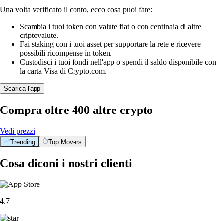
Una volta verificato il conto, ecco cosa puoi fare:
Scambia i tuoi token con valute fiat o con centinaia di altre
criptovalute.
Fai staking con i tuoi asset per supportare la rete e ricevere
possibili ricompense in token.
Custodisci i tuoi fondi nell'app o spendi il saldo disponibile con
la carta Visa di Crypto.com.
Scarica l'app
Compra oltre 400 altre crypto
Vedi prezzi
Trending
Top Movers
Cosa diconi i nostri clienti
4.7