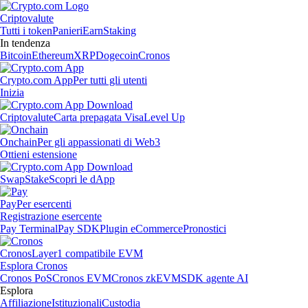
Criptovalute
Tutti i token
Panieri
Earn
Staking
In tendenza
Bitcoin
Ethereum
XRP
Dogecoin
Cronos
Crypto.com App
Per tutti gli utenti
Inizia
Criptovalute
Carta prepagata Visa
Level Up
Onchain
Per gli appassionati di Web3
Ottieni estensione
Swap
Stake
Scopri le dApp
Pay
Per esercenti
Registrazione esercente
Pay Terminal
Pay SDK
Plugin eCommerce
Pronostici
Cronos
Layer1 compatibile EVM
Esplora Cronos
Cronos PoS
Cronos EVM
Cronos zkEVM
SDK agente AI
Esplora
Affiliazione
Istituzionali
Custodia