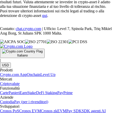
risultati futuri. Valuta attentamente se investire in crypto-asset è adatto
alla tua situazione finanziaria e al tuo livello di tolleranza al rischio.
Puoi trovare ulteriori informazioni sui rischi legati al trading o alla
detenzione di crypto-asset
qui
.
Contatto:
chat.crypto.com
| Ufficio: Level 7, Spinola Park, Triq Mikiel
Ang Borg, St Julians SPK 1000 Malta.
Italiano
|
USD
Prodotti
Crypto.com App
Onchain
Level Up
Mercati
Criptovalute
Funzionalità
Carte
Panieri
Earn
Stake
DeFi Staking
Pay
Prime
Aziende
Custodia
Pay (per i rivenditori)
Sviluppatori
Cronos PoS
Cronos EVM
Cronos zkEVM
Pay SDK
SDK agenti AI