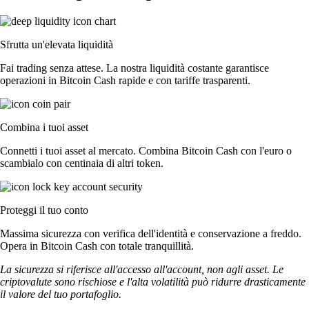
Sfrutta un'elevata liquidità
Fai trading senza attese. La nostra liquidità costante garantisce
operazioni in Bitcoin Cash rapide e con tariffe trasparenti.
Combina i tuoi asset
Connetti i tuoi asset al mercato. Combina Bitcoin Cash con l'euro o
scambialo con centinaia di altri token.
Proteggi il tuo conto
Massima sicurezza con verifica dell'identità e conservazione a freddo.
Opera in Bitcoin Cash con totale tranquillità.
La sicurezza si riferisce all'accesso all'account, non agli asset. Le
criptovalute sono rischiose e l'alta volatilità può ridurre drasticamente
il valore del tuo portafoglio.