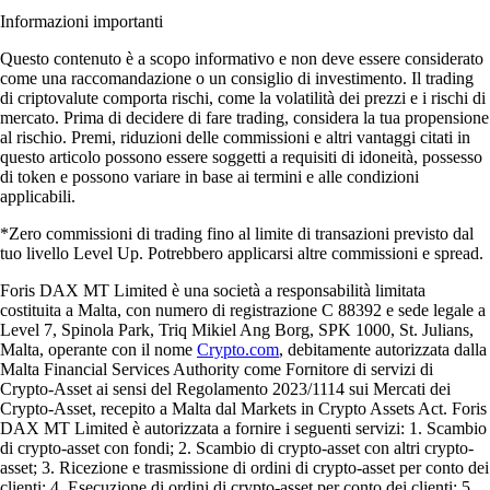
Informazioni importanti
Questo contenuto è a scopo informativo e non deve essere considerato
come una raccomandazione o un consiglio di investimento. Il trading
di criptovalute comporta rischi, come la volatilità dei prezzi e i rischi di
mercato. Prima di decidere di fare trading, considera la tua propensione
al rischio. Premi, riduzioni delle commissioni e altri vantaggi citati in
questo articolo possono essere soggetti a requisiti di idoneità, possesso
di token e possono variare in base ai termini e alle condizioni
applicabili.
*Zero commissioni di trading fino al limite di transazioni previsto dal
tuo livello Level Up. Potrebbero applicarsi altre commissioni e spread.
Foris DAX MT Limited è una società a responsabilità limitata
costituita a Malta, con numero di registrazione C 88392 e sede legale a
Level 7, Spinola Park, Triq Mikiel Ang Borg, SPK 1000, St. Julians,
Malta, operante con il nome
Crypto.com
, debitamente autorizzata dalla
Malta Financial Services Authority come Fornitore di servizi di
Crypto-Asset ai sensi del Regolamento 2023/1114 sui Mercati dei
Crypto-Asset, recepito a Malta dal Markets in Crypto Assets Act. Foris
DAX MT Limited è autorizzata a fornire i seguenti servizi: 1. Scambio
di crypto-asset con fondi; 2. Scambio di crypto-asset con altri crypto-
asset; 3. Ricezione e trasmissione di ordini di crypto-asset per conto dei
clienti; 4. Esecuzione di ordini di crypto-asset per conto dei clienti; 5.