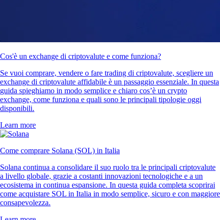
Cos'è un exchange di criptovalute e come funziona?
Se vuoi comprare, vendere o fare trading di criptovalute, scegliere un
exchange di criptovalute affidabile è un passaggio essenziale. In questa
guida spieghiamo in modo semplice e chiaro cos’è un crypto
exchange, come funziona e quali sono le principali tipologie oggi
disponibili.
Learn more
Come comprare Solana (SOL) in Italia
Solana continua a consolidare il suo ruolo tra le principali criptovalute
a livello globale, grazie a costanti innovazioni tecnologiche e a un
ecosistema in continua espansione. In questa guida completa scoprirai
come acquistare SOL in Italia in modo semplice, sicuro e con maggiore
consapevolezza.
Learn more