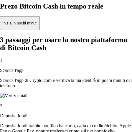
Prezo Bitcoin Cash in tempo reale
Inizia in pochi minuti
3 passaggi per usare la nostra piattaforma
di Bitcoin Cash
1
Scarica l'app
Scarica l'app di Crypto.com e verifica la tua identità in pochi minuti dal
telefono.
2
Deposita fondi
Deposita fondi tramite bonifico bancario, carta di credito/debito, Apple
Pay o Google Pay, oppure trasferisci cripto sul tuo portafoglio.