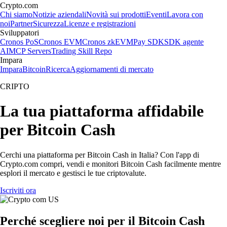
Crypto.com
Chi siamo
Notizie aziendali
Novità sui prodotti
Eventi
Lavora con
noi
Partner
Sicurezza
Licenze e registrazioni
Sviluppatori
Cronos PoS
Cronos EVM
Cronos zkEVM
Pay SDK
SDK agente
AI
MCP Servers
Trading Skill Repo
Impara
Impara
Bitcoin
Ricerca
Aggiornamenti di mercato
CRIPTO
La tua piattaforma affidabile
per Bitcoin Cash
Cerchi una piattaforma per Bitcoin Cash in Italia? Con l'app di
Crypto.com compri, vendi e monitori Bitcoin Cash facilmente mentre
esplori il mercato e gestisci le tue criptovalute.
Iscriviti ora
Perché scegliere noi per il Bitcoin Cash