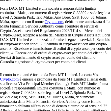
Foris DAX MT Limited è una società a responsabilità limitata
costituita a Malta, con numero di registrazione C 88392 e sede legale a
Level 7, Spinola Park, Triq Mikiel Ang Borg, SPK 1000, St. Julians,
Malta, operante con il nome
Crypto.com
, debitamente autorizzata dalla
Malta Financial Services Authority come Fornitore di servizi di
Crypto-Asset ai sensi del Regolamento 2023/1114 sui Mercati dei
Crypto-Asset, recepito a Malta dal Markets in Crypto Assets Act. Foris
DAX MT Limited è autorizzata a fornire i seguenti servizi: 1. Scambio
di crypto-asset con fondi; 2. Scambio di crypto-asset con altri crypto-
asset; 3. Ricezione e trasmissione di ordini di crypto-asset per conto dei
clienti; 4. Esecuzione di ordini di crypto-asset per conto dei clienti; 5.
Servizi di trasferimento di crypto-asset per conto dei clienti; 6.
Custodia e gestione di crypto-asset per conto dei clienti.
Il conto in contanti è fornito da Foris MT Limited. La carta Visa
Crypto.com
è emessa e promossa da Foris MT Limited ai sensi della
sua licenza Visa Principal Member (Issuing). Foris MT Limited è una
società a responsabilità limitata costituita a Malta, con numero di
registrazione C 90348 e sede legale al Level 7, Spinola Park, Triq
Mikiel Ang Borg, SPK 1000, St. Julians, Malta, debitamente
autorizzata dalla Malta Financial Services Authority come istituto
finanziario abilitato all’emissione di denaro elettronico ai sensi del 3°
Allegato al Financial Institutions Act (Electronic Money Institutions).