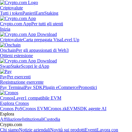
Criptovalute
Tutti i token
Panieri
Earn
Staking
Crypto.com App
Per tutti gli utenti
Inizia
Criptovalute
Carta prepagata Visa
Level Up
Onchain
Per gli appassionati di Web3
Ottieni estensione
Swap
Stake
Scopri le dApp
Pay
Per esercenti
Registrazione esercente
Pay Terminal
Pay SDK
Plugin eCommerce
Pronostici
Cronos
Layer1 compatibile EVM
Esplora Cronos
Cronos PoS
Cronos EVM
Cronos zkEVM
SDK agente AI
Esplora
Affiliazione
Istituzionali
Custodia
Crypto.com
Chi siamo
Notizie aziendali
Novità sui prodotti
Eventi
Lavora con