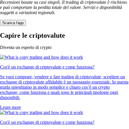
Recensioni basate su casi singoli. Il trading di criptovalute è rischioso
e può comportare la perdita totale del valore. Servizi e disponibilità
soggetti a variazioni regionali.
Scarica l'app
Capire le criptovalute
Diventa un esperto di crypto
Cos'è un exchange di criptovalute e come funziona?
Se vuoi comprare, vendere o fare trading di criptovalute, scegliere un
exchange di criptovalute affidabile è un passaggio essenziale. In questa
guida spieghiamo in modo semplice e chiaro cos’è un crypto
exchange, come funziona e quali sono le principali tipologie oggi
disponibili.
Learn more
Cos'è un exchange di criptovalute e come funziona?