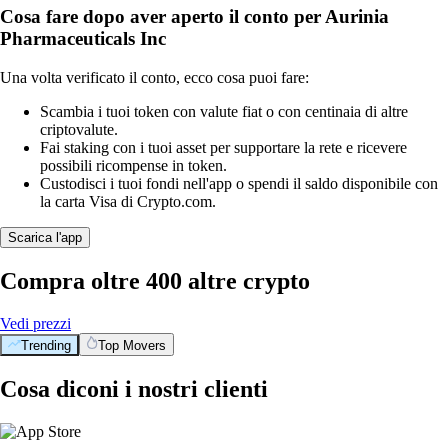
Cosa fare dopo aver aperto il conto per Aurinia
Pharmaceuticals Inc
Una volta verificato il conto, ecco cosa puoi fare:
Scambia i tuoi token con valute fiat o con centinaia di altre
criptovalute.
Fai staking con i tuoi asset per supportare la rete e ricevere
possibili ricompense in token.
Custodisci i tuoi fondi nell'app o spendi il saldo disponibile con
la carta Visa di Crypto.com.
Scarica l'app
Compra oltre 400 altre crypto
Vedi prezzi
Trending
Top Movers
Cosa diconi i nostri clienti