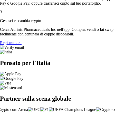
Pay o Google Pay, oppure trasferisci cripto sul tuo portafoglio.
3
Gestisci e scambia crypto
Cerca Aurinia Pharmaceuticals Inc nell'app. Compra, vendi o fai swap
facilmente con centinaia di coppie disponibili.
Registrati ora
Pensato per l'Italia
Partner sulla scena globale