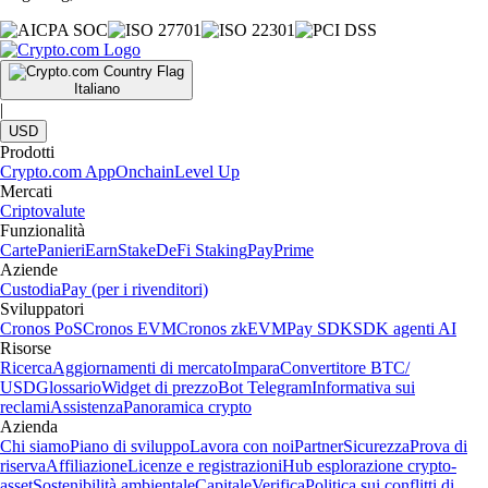
Italiano
|
USD
Prodotti
Crypto.com App
Onchain
Level Up
Mercati
Criptovalute
Funzionalità
Carte
Panieri
Earn
Stake
DeFi Staking
Pay
Prime
Aziende
Custodia
Pay (per i rivenditori)
Sviluppatori
Cronos PoS
Cronos EVM
Cronos zkEVM
Pay SDK
SDK agenti AI
Risorse
Ricerca
Aggiornamenti di mercato
Impara
Convertitore BTC/
USD
Glossario
Widget di prezzo
Bot Telegram
Informativa sui
reclami
Assistenza
Panoramica crypto
Azienda
Chi siamo
Piano di sviluppo
Lavora con noi
Partner
Sicurezza
Prova di
riserva
Affiliazione
Licenze e registrazioni
Hub esplorazione crypto-
asset
Sostenibilità ambientale
Capitale
Verifica
Politica sui conflitti di