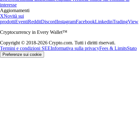
interesse
Aggiornamenti
X
Novità sui
prodotti
Eventi
Reddit
Discord
Instagram
Facebook
Linkedin
TradingView
Cryptocurrency in Every Wallet™
Copyright © 2018-2026 Crypto.com. Tutti i diritti riservati.
Termini e condizioni SEE
Informativa sulla privacy
Fees & Limits
Stato
Preferenze sui cookie