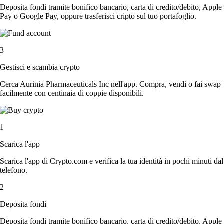
Deposita fondi tramite bonifico bancario, carta di credito/debito, Apple
Pay o Google Pay, oppure trasferisci cripto sul tuo portafoglio.
3
Gestisci e scambia crypto
Cerca Aurinia Pharmaceuticals Inc nell'app. Compra, vendi o fai swap
facilmente con centinaia di coppie disponibili.
1
Scarica l'app
Scarica l'app di Crypto.com e verifica la tua identità in pochi minuti dal
telefono.
2
Deposita fondi
Deposita fondi tramite bonifico bancario, carta di credito/debito, Apple