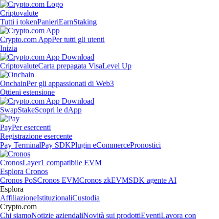
Criptovalute
Tutti i token
Panieri
Earn
Staking
Crypto.com App
Per tutti gli utenti
Inizia
Criptovalute
Carta prepagata Visa
Level Up
Onchain
Per gli appassionati di Web3
Ottieni estensione
Swap
Stake
Scopri le dApp
Pay
Per esercenti
Registrazione esercente
Pay Terminal
Pay SDK
Plugin eCommerce
Pronostici
Cronos
Layer1 compatibile EVM
Esplora Cronos
Cronos PoS
Cronos EVM
Cronos zkEVM
SDK agente AI
Esplora
Affiliazione
Istituzionali
Custodia
Crypto.com
Chi siamo
Notizie aziendali
Novità sui prodotti
Eventi
Lavora con