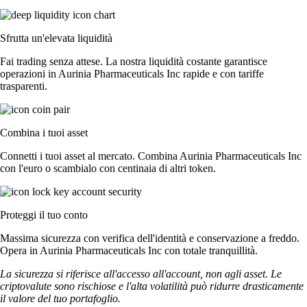
Sfrutta un'elevata liquidità
Fai trading senza attese. La nostra liquidità costante garantisce
operazioni in Aurinia Pharmaceuticals Inc rapide e con tariffe
trasparenti.
Combina i tuoi asset
Connetti i tuoi asset al mercato. Combina Aurinia Pharmaceuticals Inc
con l'euro o scambialo con centinaia di altri token.
Proteggi il tuo conto
Massima sicurezza con verifica dell'identità e conservazione a freddo.
Opera in Aurinia Pharmaceuticals Inc con totale tranquillità.
La sicurezza si riferisce all'accesso all'account, non agli asset. Le
criptovalute sono rischiose e l'alta volatilità può ridurre drasticamente
il valore del tuo portafoglio.