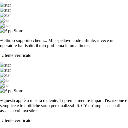
«Ottimo supporto clienti... Mi aspettavo code infinite, invece un
operatore ha risolto il mio problema in un attimo».
-
Utente verificato
«Questa app è a misura d'utente. Ti premia mentre impari, l'iscrizione è
semplice e le notifiche sono personalizzabili. C'è un'ampia scelta di
asset su cui investire».
-
Utente verificato