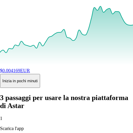
$
0.004169
EUR
+
0.92
%
24H
Buy
Inizia in pochi minuti
3 passaggi per usare la nostra piattaforma
di Astar
1
Scarica l'app