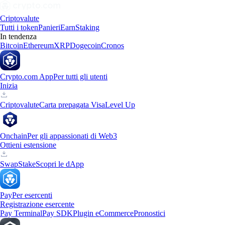
Criptovalute
Tutti i token
Panieri
Earn
Staking
In tendenza
Bitcoin
Ethereum
XRP
Dogecoin
Cronos
Crypto.com App
Per tutti gli utenti
Inizia
Criptovalute
Carta prepagata Visa
Level Up
Onchain
Per gli appassionati di Web3
Ottieni estensione
Swap
Stake
Scopri le dApp
Pay
Per esercenti
Registrazione esercente
Pay Terminal
Pay SDK
Plugin eCommerce
Pronostici