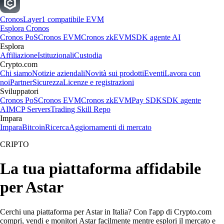
Cronos
Layer1 compatibile EVM
Esplora Cronos
Cronos PoS
Cronos EVM
Cronos zkEVM
SDK agente AI
Esplora
Affiliazione
Istituzionali
Custodia
Crypto.com
Chi siamo
Notizie aziendali
Novità sui prodotti
Eventi
Lavora con
noi
Partner
Sicurezza
Licenze e registrazioni
Sviluppatori
Cronos PoS
Cronos EVM
Cronos zkEVM
Pay SDK
SDK agente
AI
MCP Servers
Trading Skill Repo
Impara
Impara
Bitcoin
Ricerca
Aggiornamenti di mercato
CRIPTO
La tua piattaforma affidabile
per Astar
Cerchi una piattaforma per Astar in Italia? Con l'app di Crypto.com
compri, vendi e monitori Astar facilmente mentre esplori il mercato e