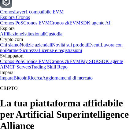
Cronos
Layer1 compatibile EVM
Esplora Cronos
Cronos PoS
Cronos EVM
Cronos zkEVM
SDK agente AI
Esplora
Affiliazione
Istituzionali
Custodia
Crypto.com
Chi siamo
Notizie aziendali
Novità sui prodotti
Eventi
Lavora con
noi
Partner
Sicurezza
Licenze e registrazioni
Sviluppatori
Cronos PoS
Cronos EVM
Cronos zkEVM
Pay SDK
SDK agente
AI
MCP Servers
Trading Skill Repo
Impara
Impara
Bitcoin
Ricerca
Aggiornamenti di mercato
CRIPTO
La tua piattaforma affidabile
per Artificial Superintelligence
Alliance