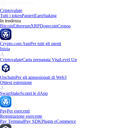
Criptovalute
Tutti i token
Panieri
Earn
Staking
In tendenza
Bitcoin
Ethereum
XRP
Dogecoin
Cronos
Crypto.com App
Per tutti gli utenti
Inizia
Criptovalute
Carta prepagata Visa
Level Up
Onchain
Per gli appassionati di Web3
Ottieni estensione
Swap
Stake
Scopri le dApp
Pay
Per esercenti
Registrazione esercente
Pay Terminal
Pay SDK
Plugin eCommerce