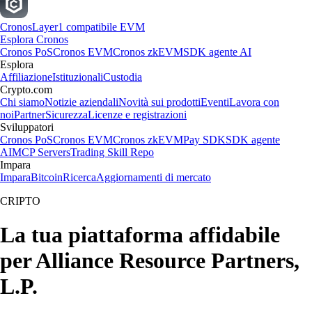
Cronos
Layer1 compatibile EVM
Esplora Cronos
Cronos PoS
Cronos EVM
Cronos zkEVM
SDK agente AI
Esplora
Affiliazione
Istituzionali
Custodia
Crypto.com
Chi siamo
Notizie aziendali
Novità sui prodotti
Eventi
Lavora con
noi
Partner
Sicurezza
Licenze e registrazioni
Sviluppatori
Cronos PoS
Cronos EVM
Cronos zkEVM
Pay SDK
SDK agente
AI
MCP Servers
Trading Skill Repo
Impara
Impara
Bitcoin
Ricerca
Aggiornamenti di mercato
CRIPTO
La tua piattaforma affidabile
per Alliance Resource Partners,
L.P.