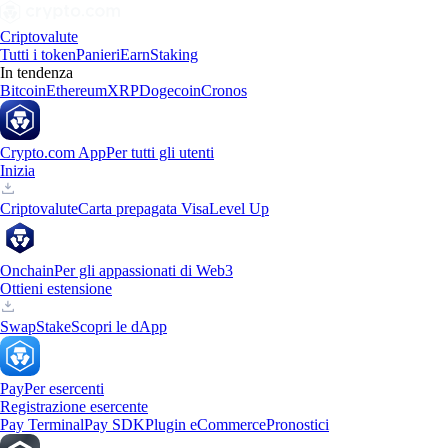
Criptovalute
Tutti i token
Panieri
Earn
Staking
In tendenza
Bitcoin
Ethereum
XRP
Dogecoin
Cronos
Crypto.com App
Per tutti gli utenti
Inizia
Criptovalute
Carta prepagata Visa
Level Up
Onchain
Per gli appassionati di Web3
Ottieni estensione
Swap
Stake
Scopri le dApp
Pay
Per esercenti
Registrazione esercente
Pay Terminal
Pay SDK
Plugin eCommerce
Pronostici