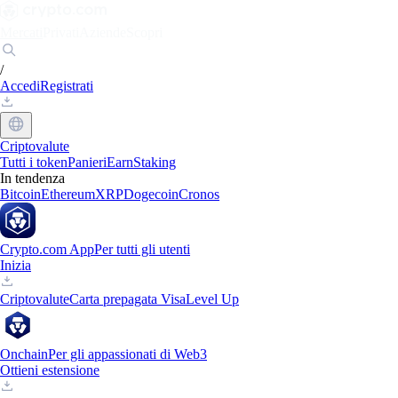
Mercati
Privati
Aziende
Scopri
/
Accedi
Registrati
Criptovalute
Tutti i token
Panieri
Earn
Staking
In tendenza
Bitcoin
Ethereum
XRP
Dogecoin
Cronos
Crypto.com App
Per tutti gli utenti
Inizia
Criptovalute
Carta prepagata Visa
Level Up
Onchain
Per gli appassionati di Web3
Ottieni estensione