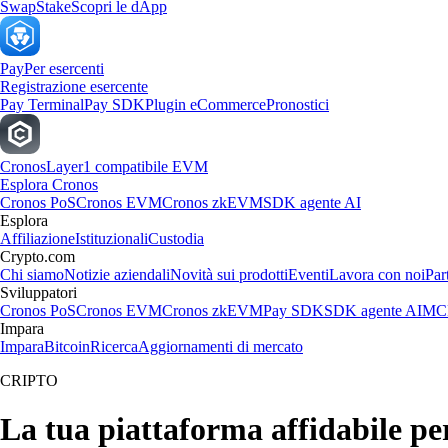
Swap
Stake
Scopri le dApp
Pay
Per esercenti
Registrazione esercente
Pay Terminal
Pay SDK
Plugin eCommerce
Pronostici
Cronos
Layer1 compatibile EVM
Esplora Cronos
Cronos PoS
Cronos EVM
Cronos zkEVM
SDK agente AI
Esplora
Affiliazione
Istituzionali
Custodia
Crypto.com
Chi siamo
Notizie aziendali
Novità sui prodotti
Eventi
Lavora con noi
Par
Sviluppatori
Cronos PoS
Cronos EVM
Cronos zkEVM
Pay SDK
SDK agente AI
MCP
Impara
Impara
Bitcoin
Ricerca
Aggiornamenti di mercato
CRIPTO
La tua piattaforma affidabile p