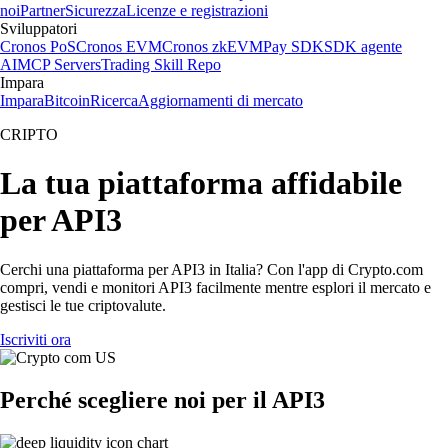
noi
Partner
Sicurezza
Licenze e registrazioni
Sviluppatori
Cronos PoS
Cronos EVM
Cronos zkEVM
Pay SDK
SDK agente
AI
MCP Servers
Trading Skill Repo
Impara
Impara
Bitcoin
Ricerca
Aggiornamenti di mercato
CRIPTO
La tua piattaforma affidabile
per API3
Cerchi una piattaforma per API3 in Italia? Con l'app di Crypto.com
compri, vendi e monitori API3 facilmente mentre esplori il mercato e
gestisci le tue criptovalute.
Iscriviti ora
Perché scegliere noi per il API3