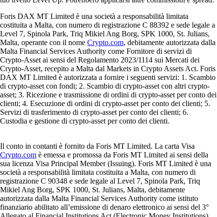
Foris DAX MT Limited è una società a responsabilità limitata
costituita a Malta, con numero di registrazione C 88392 e sede legale a
Level 7, Spinola Park, Triq Mikiel Ang Borg, SPK 1000, St. Julians,
Malta, operante con il nome
Crypto.com
, debitamente autorizzata dalla
Malta Financial Services Authority come Fornitore di servizi di
Crypto-Asset ai sensi del Regolamento 2023/1114 sui Mercati dei
Crypto-Asset, recepito a Malta dal Markets in Crypto Assets Act. Foris
DAX MT Limited è autorizzata a fornire i seguenti servizi: 1. Scambio
di crypto-asset con fondi; 2. Scambio di crypto-asset con altri crypto-
asset; 3. Ricezione e trasmissione di ordini di crypto-asset per conto dei
clienti; 4. Esecuzione di ordini di crypto-asset per conto dei clienti; 5.
Servizi di trasferimento di crypto-asset per conto dei clienti; 6.
Custodia e gestione di crypto-asset per conto dei clienti.
Il conto in contanti è fornito da Foris MT Limited. La carta Visa
Crypto.com
è emessa e promossa da Foris MT Limited ai sensi della
sua licenza Visa Principal Member (Issuing). Foris MT Limited è una
società a responsabilità limitata costituita a Malta, con numero di
registrazione C 90348 e sede legale al Level 7, Spinola Park, Triq
Mikiel Ang Borg, SPK 1000, St. Julians, Malta, debitamente
autorizzata dalla Malta Financial Services Authority come istituto
finanziario abilitato all’emissione di denaro elettronico ai sensi del 3°
Allegato al Financial Institutions Act (Electronic Money Institutions).