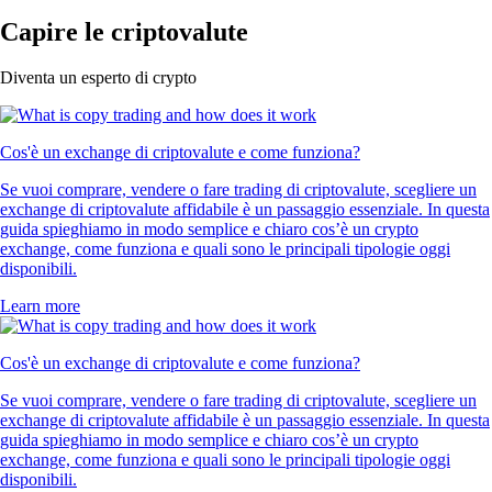
Capire le criptovalute
Diventa un esperto di crypto
Cos'è un exchange di criptovalute e come funziona?
Se vuoi comprare, vendere o fare trading di criptovalute, scegliere un
exchange di criptovalute affidabile è un passaggio essenziale. In questa
guida spieghiamo in modo semplice e chiaro cos’è un crypto
exchange, come funziona e quali sono le principali tipologie oggi
disponibili.
Learn more
Cos'è un exchange di criptovalute e come funziona?
Se vuoi comprare, vendere o fare trading di criptovalute, scegliere un
exchange di criptovalute affidabile è un passaggio essenziale. In questa
guida spieghiamo in modo semplice e chiaro cos’è un crypto
exchange, come funziona e quali sono le principali tipologie oggi
disponibili.