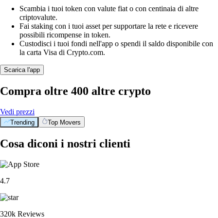
Scambia i tuoi token con valute fiat o con centinaia di altre
criptovalute.
Fai staking con i tuoi asset per supportare la rete e ricevere
possibili ricompense in token.
Custodisci i tuoi fondi nell'app o spendi il saldo disponibile con
la carta Visa di Crypto.com.
Scarica l'app
Compra oltre 400 altre crypto
Vedi prezzi
Trending
Top Movers
Cosa diconi i nostri clienti
4.7
320k Reviews