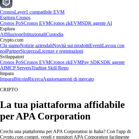
Cronos
Layer1 compatibile EVM
Esplora Cronos
Cronos PoS
Cronos EVM
Cronos zkEVM
SDK agente AI
Esplora
Affiliazione
Istituzionali
Custodia
Crypto.com
Chi siamo
Notizie aziendali
Novità sui prodotti
Eventi
Lavora con
noi
Partner
Sicurezza
Licenze e registrazioni
Sviluppatori
Cronos PoS
Cronos EVM
Cronos zkEVM
Pay SDK
SDK agente
AI
MCP Servers
Trading Skill Repo
Impara
Impara
Bitcoin
Ricerca
Aggiornamenti di mercato
CRIPTO
La tua piattaforma affidabile
per APA Corporation
Cerchi una piattaforma per APA Corporation in Italia? Con l'app di
Crypto.com compri, vendi e monitori APA Corporation facilmente