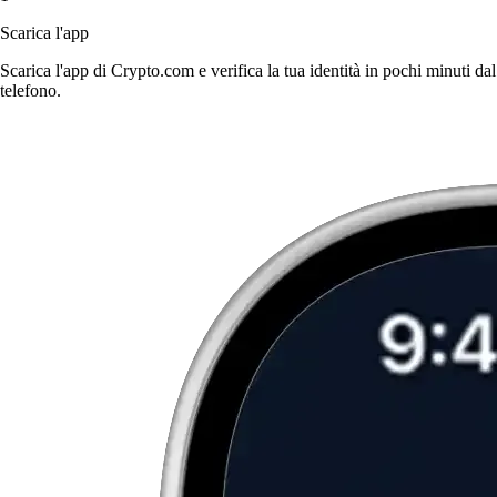
Scarica l'app
Scarica l'app di Crypto.com e verifica la tua identità in pochi minuti dal
telefono.