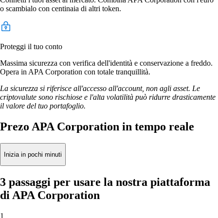
o scambialo con centinaia di altri token.
Proteggi il tuo conto
Massima sicurezza con verifica dell'identità e conservazione a freddo.
Opera in APA Corporation con totale tranquillità.
La sicurezza si riferisce all'accesso all'account, non agli asset. Le
criptovalute sono rischiose e l'alta volatilità può ridurre drasticamente
il valore del tuo portafoglio.
Prezo APA Corporation in tempo reale
Inizia in pochi minuti
3 passaggi per usare la nostra piattaforma
di APA Corporation
1