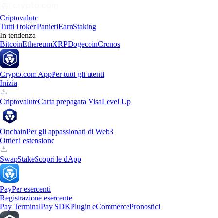
Criptovalute
Tutti i token
Panieri
Earn
Staking
In tendenza
Bitcoin
Ethereum
XRP
Dogecoin
Cronos
Crypto.com App
Per tutti gli utenti
Inizia
Criptovalute
Carta prepagata Visa
Level Up
Onchain
Per gli appassionati di Web3
Ottieni estensione
Swap
Stake
Scopri le dApp
Pay
Per esercenti
Registrazione esercente
Pay Terminal
Pay SDK
Plugin eCommerce
Pronostici