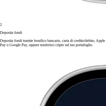
2
Deposita fondi
Deposita fondi tramite bonifico bancario, carta di credito/debito, Apple
Pay o Google Pay, oppure trasferisci cripto sul tuo portafoglio.