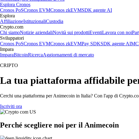
Esplora Cronos
Cronos PoS
Cronos EVM
Cronos zkEVM
SDK agente AI
Esplora
Affiliazione
Istituzionali
Custodia
Crypto.com
Chi siamo
Notizie aziendali
Novità sui prodotti
Eventi
Lavora con noi
Par
Sviluppatori
Cronos PoS
Cronos EVM
Cronos zkEVM
Pay SDK
SDK agente AI
MCP
Impara
Impara
Bitcoin
Ricerca
Aggiornamenti di mercato
CRIPTO
La tua piattaforma affidabile p
Cerchi una piattaforma per Animecoin in Italia? Con l'app di Crypto.com
Iscriviti ora
Perché scegliere noi per il Animecoin