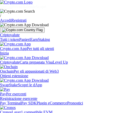
Mercati
Privati
Aziende
Scopri
/
Accedi
Registrati
Criptovalute
Tutti i token
Panieri
Earn
Staking
Crypto.com App
Per tutti gli utenti
Inizia
Criptovalute
Carta prepagata Visa
Level Up
Onchain
Per gli appassionati di Web3
Ottieni estensione
Swap
Stake
Scopri le dApp
Pay
Per esercenti
Registrazione esercente
Pay Terminal
Pay SDK
Plugin eCommerce
Pronostici
Cronos
Layer1 compatibile EVM