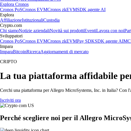
Esplora Cronos
Cronos PoS
Cronos EVM
Cronos zkEVM
SDK agente AI
Esplora
Affiliazione
Istituzionali
Custodia
Crypto.com
Chi siamo
Notizie aziendali
Novità sui prodotti
Eventi
Lavora con noi
Par
Sviluppatori
Cronos PoS
Cronos EVM
Cronos zkEVM
Pay SDK
SDK agente AI
MCP
Impara
Impara
Bitcoin
Ricerca
Aggiornamenti di mercato
CRIPTO
La tua piattaforma affidabile pe
Cerchi una piattaforma per Allegro MicroSystems, Inc. in Italia? Con l'
Iscriviti ora
Perché scegliere noi per il Allegro MicroSy