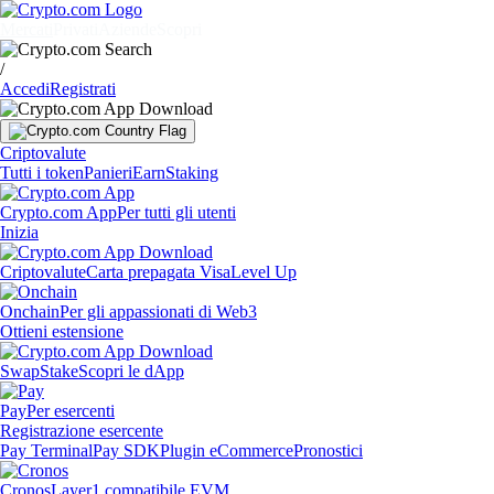
Mercati
Privati
Aziende
Scopri
/
Accedi
Registrati
Criptovalute
Tutti i token
Panieri
Earn
Staking
Crypto.com App
Per tutti gli utenti
Inizia
Criptovalute
Carta prepagata Visa
Level Up
Onchain
Per gli appassionati di Web3
Ottieni estensione
Swap
Stake
Scopri le dApp
Pay
Per esercenti
Registrazione esercente
Pay Terminal
Pay SDK
Plugin eCommerce
Pronostici
Cronos
Layer1 compatibile EVM