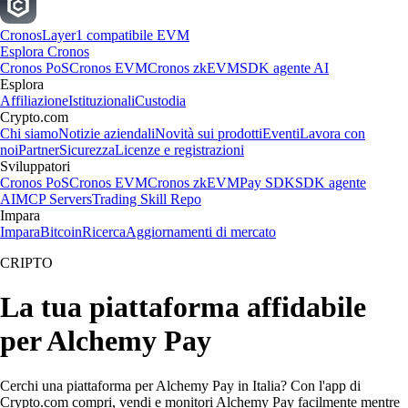
Cronos
Layer1 compatibile EVM
Esplora Cronos
Cronos PoS
Cronos EVM
Cronos zkEVM
SDK agente AI
Esplora
Affiliazione
Istituzionali
Custodia
Crypto.com
Chi siamo
Notizie aziendali
Novità sui prodotti
Eventi
Lavora con
noi
Partner
Sicurezza
Licenze e registrazioni
Sviluppatori
Cronos PoS
Cronos EVM
Cronos zkEVM
Pay SDK
SDK agente
AI
MCP Servers
Trading Skill Repo
Impara
Impara
Bitcoin
Ricerca
Aggiornamenti di mercato
CRIPTO
La tua piattaforma affidabile
per Alchemy Pay
Cerchi una piattaforma per Alchemy Pay in Italia? Con l'app di
Crypto.com compri, vendi e monitori Alchemy Pay facilmente mentre