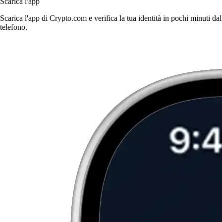
Scarica l'app
Scarica l'app di Crypto.com e verifica la tua identità in pochi minuti dal
telefono.