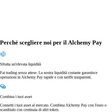
Perché scegliere noi per il Alchemy Pay
Sfrutta un'elevata liquidità
Fai trading senza attese. La nostra liquidità costante garantisce
operazioni in Alchemy Pay rapide e con tariffe trasparenti.
Combina i tuoi asset
Connetti i tuoi asset al mercato. Combina Alchemy Pay con l'euro o
scambialo con centinaia di altri token.