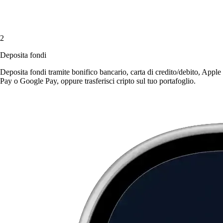
2
Deposita fondi
Deposita fondi tramite bonifico bancario, carta di credito/debito, Apple
Pay o Google Pay, oppure trasferisci cripto sul tuo portafoglio.