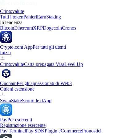
Criptovalute
Tutti i token
Panieri
Earn
Staking
In tendenza
Bitcoin
Ethereum
XRP
Dogecoin
Cronos
Crypto.com App
Per tutti gli utenti
Inizia
Criptovalute
Carta prepagata Visa
Level Up
Onchain
Per gli appassionati di Web3
Ottieni estensione
Swap
Stake
Scopri le dApp
Pay
Per esercenti
Registrazione esercente
Pay Terminal
Pay SDK
Plugin eCommerce
Pronostici