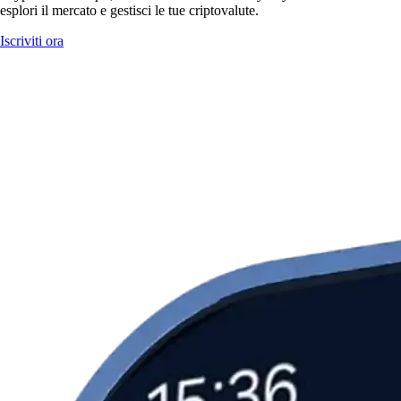
esplori il mercato e gestisci le tue criptovalute.
Iscriviti ora